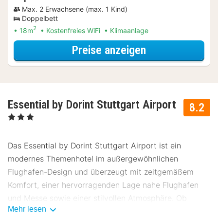
Max. 2 Erwachsene (max. 1 Kind)
Doppelbett
2
18m
Kostenfreies WiFi
Klimaanlage
für Late Check-
Preise anzeigen
Essential by Dorint Stuttgart Airport
8.2
, 3 Sterne
Das Essential by Dorint Stuttgart Airport ist ein
modernes Themenhotel im außergewöhnlichen
Flughafen-Design und überzeugt mit zeitgemäßem
Komfort, einer hervorragenden Lage nahe Flughafen
und Messe sowie einer stilvollen Atmosphäre. Ob
Mehr lesen
Businessreise, Städtetrip, Musicalbesuch oder