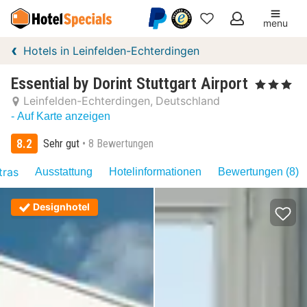
menu
Meine
Hotels in Leinfelden-Echterdingen
Favoriten
Essential by Dorint Stuttgart Airport
, 3 Sterne
Leinfelden-Echterdingen
Deutschland
- Auf Karte anzeigen
8.2
Sehr gut
8 Bewertungen
tras
Ausstattung
Hotelinformationen
Bewertungen (8)
Designhotel