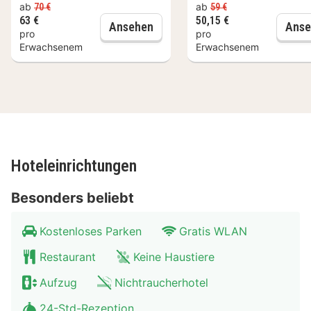
ab
ab
70 €
59 €
Fernseher bieten, wie zu Hause. In deinem Zimmer
63 €
50,15 €
Brüssel: Workshop zur belgisc
Ansehen
Anse
pro
pro
findest du ein Pillowtop-Bett mit hochwertige
Erwachsenem
Erwachsenem
Bettwaren vor. Ein WLAN-Internetzugang (kostenlos)
ist ebenso verfügbar wie Kabelempfang. Es sind
eigene Badezimmer mit Duschen vorhanden, die über
kostenlose Toilettenartikel und Haartrockner verfügen.
Entfernungen werden bis auf 0,1 Kilometer gerundet.
NATO-Hauptquartier – 2,8 km Cliniques Universitaires
Hoteleinrichtungen
Saint-Luc – 6,4 km Woluwe Shopping Centre – 7,4 km
Besonders beliebt
Docks Bruxsel – 8,3 km Gemeindemuseum von
Woluwe-Saint-Lambert – 8,4 km Josaphat Park – 8,5
Kostenloses Parken
Gratis WLAN
km Tour & Taxis – 10,6 km Sitz der Europäischen
Kommission (Berlaymont-Gebäude) – 10,7 km Jubilee
Restaurant
Keine Haustiere
Park – 10,7 km Albert Borschette Konferenzzentrum –
Aufzug
Nichtraucherhotel
11,3 km Autoworld-Museum – 11,3 km Königliches
24-Std-Rezeption
Armee- und Militärmuseum – 11,4 km Brussels