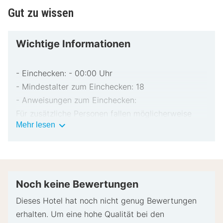
Gut zu wissen
Wichtige Informationen
- Einchecken: - 00:00 Uhr
- Mindestalter zum Einchecken: 18
- Anweisungen zum Einchecken:
Für zusätzliche Personen fallen möglicherweise
Wichtige
Mehr lesen
Gebühren an, die abhängig von den Bestimmungen
Informationen
der Unterkunft variieren können.
Beim Check-in werden ggf. ein Lichtbildausweis
und eine Kreditkarte, Debitkarte oder Kaution in
bar für unvorhergesehene Aufwendungen verlangt.
Noch keine Bewertungen
Je nach Verfügbarkeit beim Check-in wird
Dieses Hotel hat noch nicht genug Bewertungen
versucht, Sonderwünschen entgegenzukommen,
erhalten. Um eine hohe Qualität bei den
sie können jedoch nicht garantiert werden.