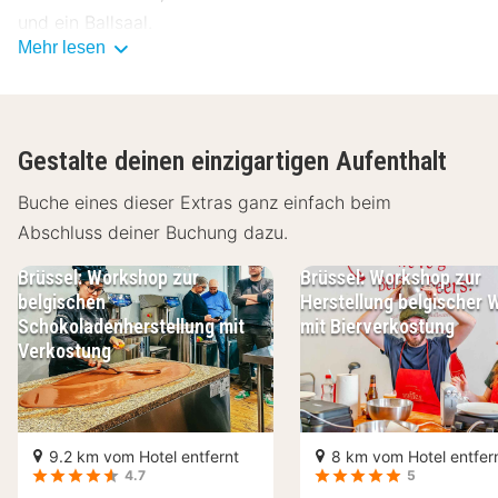
und ein Ballsaal.
Mehr lesen
Gegen Gebühr wird täglich von 07:00 Uhr bis
10:00 Uhr ein kontinentales Frühstück angeboten.
Zum Angebot gehören ein Businesscenter, ein
Gestalte deinen einzigartigen Aufenthalt
Textilreinigungsservice und mehrsprachiges Personal.
Buche eines dieser Extras ganz einfach beim
Wenn du eine Veranstaltung in Machelen planst, ist
Abschluss deiner Buchung dazu.
dieses Hotel eine gute Wahl, denn zu den 1615
Quadratfuß (150 Quadratmeter) großen
Brüssel: Workshop zur
Brüssel: Workshop zur
Veranstaltungsräumlichkeiten zählen ein
belgischen
Herstellung belgischer 
Schokoladenherstellung mit
mit Bierverkostung
Konferenzzentrum und ein Tagungsraum. Der
Verkostung
Flughafentransfer (rund um die Uhr) ist kostenpflichtig;
außerdem gibt es vor Ort Folgendes: Parken ohne
Service (kostenlos).
9.2 km vom Hotel entfernt
8 km vom Hotel entfer
Fühl dich in den 26 Zimmern, die individuell
4.7
5
ausgestattet sind und Minibar und einen LCD-