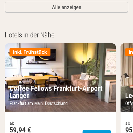
Alle anzeigen
Hotels in der Nähe
Inkl. Frühstück
I
Coffee Fellows Frankfurt-Airport
Langen
Le
Frankfurt am Main, Deutschland
Off
ab
ab
59,94 €
95