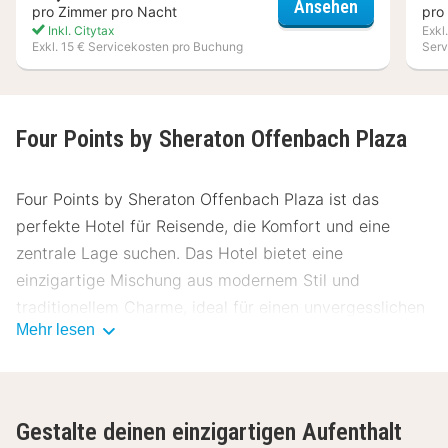
Coffee Fell
Ansehen
pro Zimmer pro Nacht
pro
Inkl. Citytax
Exkl
Exkl. 15 € Servicekosten pro Buchung
Serv
Four Points by Sheraton Offenbach Plaza
Four Points by Sheraton Offenbach Plaza ist das
perfekte Hotel für Reisende, die Komfort und eine
zentrale Lage suchen. Das Hotel bietet eine
einzigartige Mischung aus modernem Stil und
traditionellem Charme, ideal für einen unvergesslichen
Mehr lesen
Aufenthalt.
Lage Four Points by Sheraton Offenbach
Plaza
Gestalte deinen einzigartigen Aufenthalt
Das Hotel liegt in einer ruhigen Gegend von Offenbach,