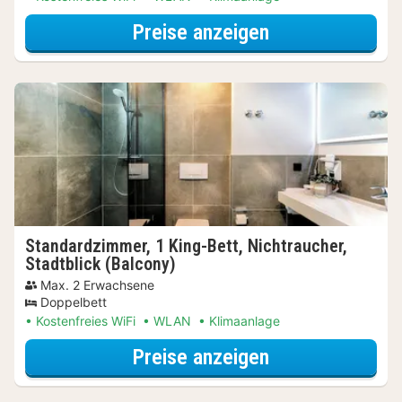
für City Card S
Preise anzeigen
Standardzimmer, 1 King-Bett, Nichtraucher,
Stadtblick (Balcony)
Max. 2 Erwachsene
Doppelbett
Kostenfreies WiFi
WLAN
Klimaanlage
für City Card S
Preise anzeigen