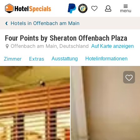
menu
Meine
Hotels in Offenbach am Main
Favoriten
Four Points by Sheraton Offenbach Plaza
Offenbach am Main
Deutschland
Auf Karte anzeigen
Zimmer
Extras
Ausstattung
Hotelinformationen