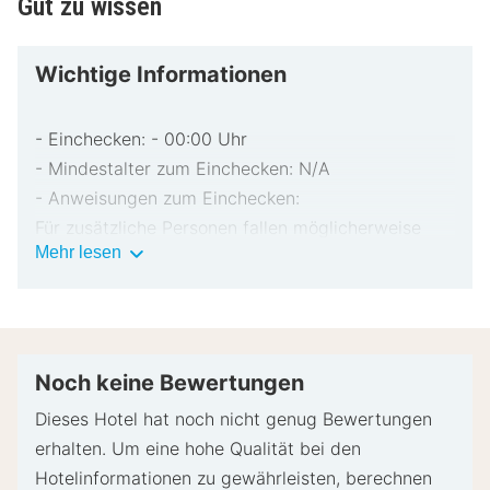
Gut zu wissen
Wichtige Informationen
- Einchecken: - 00:00 Uhr
- Mindestalter zum Einchecken: N/A
- Anweisungen zum Einchecken:
Für zusätzliche Personen fallen möglicherweise
Wichtige
Mehr lesen
Gebühren an, die abhängig von den Bestimmungen
Informationen
der Unterkunft variieren können.
Beim Check-in werden ggf. ein Lichtbildausweis
und eine Kreditkarte, Debitkarte oder Kaution in
bar für unvorhergesehene Aufwendungen verlangt.
Noch keine Bewertungen
Je nach Verfügbarkeit beim Check-in wird
Dieses Hotel hat noch nicht genug Bewertungen
versucht, Sonderwünschen entgegenzukommen,
erhalten. Um eine hohe Qualität bei den
sie können jedoch nicht garantiert werden.
Hotelinformationen zu gewährleisten, berechnen