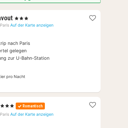
1
avout
, 3 Sterne
Nacht
Paris
Auf der Karte anzeigen
ab
112
trip nach Paris
€
ertel gelegen
nung zur U-Bahn-Station
tier pro Nacht
1
, 3 Sterne
Romantisch
Nacht
Paris
Auf der Karte anzeigen
ab
160