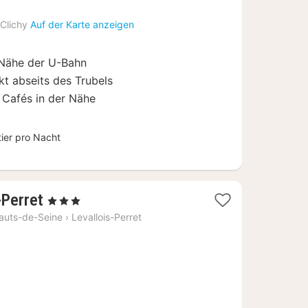
Nacht
ab
Clichy
Auf der Karte anzeigen
100
€
 Nähe der U-Bahn
t abseits des Trubels
 Cafés in der Nähe
tier pro Nacht
1
-Perret
, 3 Sterne
Nacht
auts-de-Seine
›
Levallois-Perret
ab
80
€