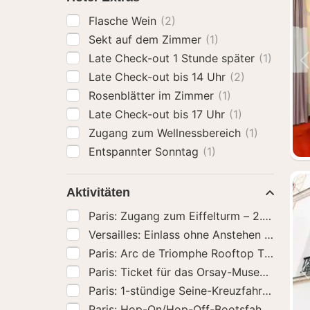
Flasche Wein
(2)
Sekt auf dem Zimmer
(1)
Late Check-out 1 Stunde später
(1)
Late Check-out bis 14 Uhr
(2)
Rosenblätter im Zimmer
(1)
Late Check-out bis 17 Uhr
(1)
Zugang zum Wellnessbereich
(1)
Entspannter Sonntag
(1)
Aktivitäten
Paris: Zugang zum Eiffelturm – 2. Etage o
Versailles: Einlass ohne Anstehen - Tour
Paris: Arc de Triomphe Rooftop Tickets
(8
Paris: Ticket für das Orsay-Museum und 
Paris: 1-stündige Seine-Kreuzfahrt mit Ab
Paris: Hop-On/Hop-Off-Bootsfahrt Pass mi