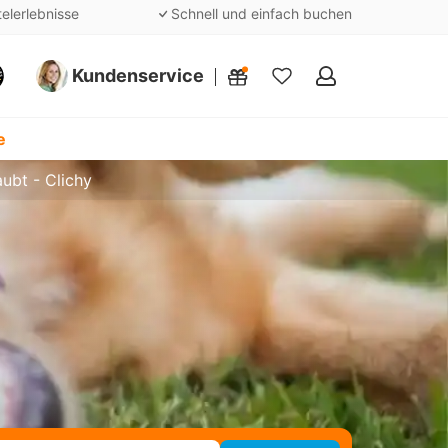
telerlebnisse
Schnell und einfach buchen
Kundenservice
Meine
Favoriten
e
aubt - Clichy