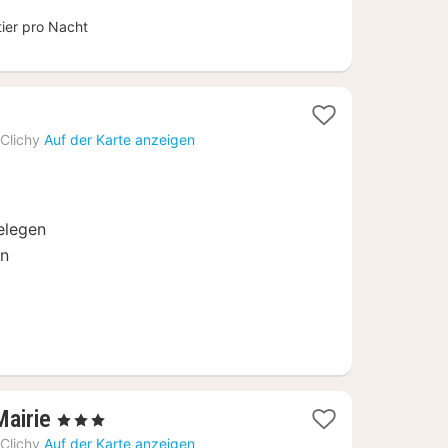
tier pro Nacht
Clichy
Auf der Karte anzeigen
gelegen
en
1
Mairie
, 3 Sterne
Nacht
Clichy
Auf der Karte anzeigen