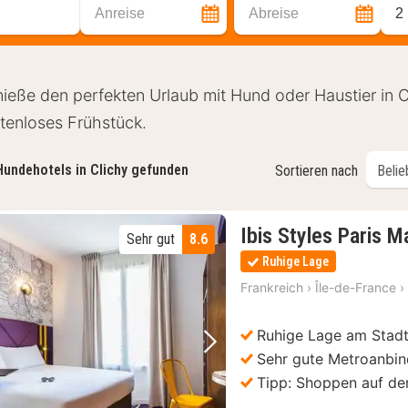
Anreise
Abreise
2
ieße den perfekten Urlaub mit Hund oder Haustier in C
tenloses Frühstück.
Hundehotels in Clichy gefunden
Sortieren nach
Ibis Styles Paris M
Sehr gut
8.6
Ruhige Lage
Frankreich
›
Île-de-France
›
Ruhige Lage am Stadt
Vorheriges Bild
Nächstes Bild
Sehr gute Metroanbi
Tipp: Shoppen auf d