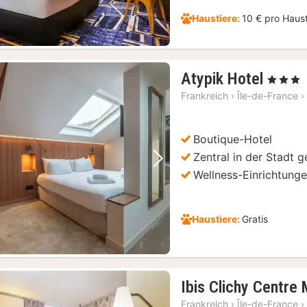
Haustiere:
10 € pro Haus
1
Atypik Hotel
, 3 Sterne
Nacht
Frankreich
›
Île-de-France
›
ab
85
Boutique-Hotel
€
Zentral in der Stadt 
Vorheriges Bild
Nächstes Bild
Wellness-Einrichtung
Haustiere:
Gratis
Ibis Clichy Centre 
Frankreich
›
Île-de-France
›