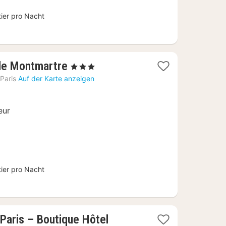
tier pro Nacht
1
 de Montmartre
, 3 Sterne
Nacht
Paris
Auf der Karte anzeigen
ab
97
eur
€
tier pro Nacht
1
 Paris – Boutique Hôtel