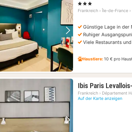
, 3 Sterne
Frankreich
›
Île-de-France
›
Günstige Lage in der
Ruhiger Ausgangspunk
Vorheriges Bild
Nächstes Bild
Viele Restaurants und
Haustiere:
10 € pro Haus
Ibis Paris Levallois
Frankreich
›
Département H
Auf der Karte anzeigen
Vorheriges Bild
Nächstes Bild