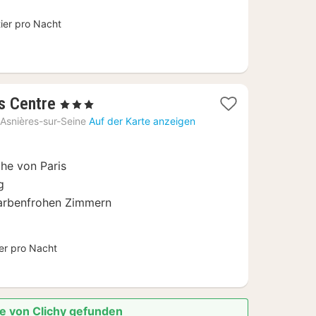
ier pro Nacht
2
es Centre
, 3 Sterne
Nächte
Asnières-sur-Seine
Auf der Karte anzeigen
ab
75
he von Paris
€
g
farbenfrohen Zimmern
ier pro Nacht
he von Clichy gefunden