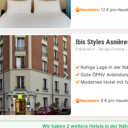
Haustiere:
12 € pro Haust
Ibis Styles Asnièr
Frankreich
›
Île-de-France
›
Ruhige Lage in der Nä
Gute ÖPNV Anbindun
Vorheriges Bild
Nächstes Bild
Modernes Hotel mit 
Haustiere:
8 € pro Haust
Wir haben 2 weitere Hotels in der Nä