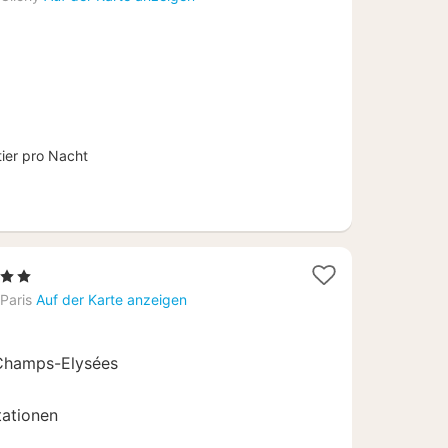
ab
80
€
tier pro Nacht
 Sterne
acht
Paris
Auf der Karte anzeigen
b
7
Champs-Elysées
tationen