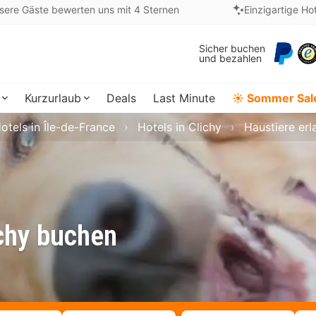
sere Gäste bewerten uns mit 4 Sternen
Einzigartige Ho
Sicher buchen
und bezahlen
Kurzurlaub
Deals
Last Minute
☀️ Sommer Sal
otels in Île-de-France
Hotels in Clichy
Haustiere erl
ichy buchen