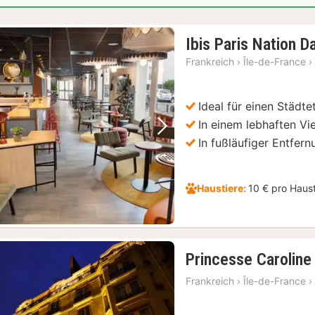
Ibis Paris Nation D
Frankreich
›
Île-de-France
›
Ideal für einen Städte
In einem lebhaften Vi
Vorheriges Bild
Nächstes Bild
In fußläufiger Entfer
Haustiere:
10 € pro Haus
Princesse Caroline
Frankreich
›
Île-de-France
›