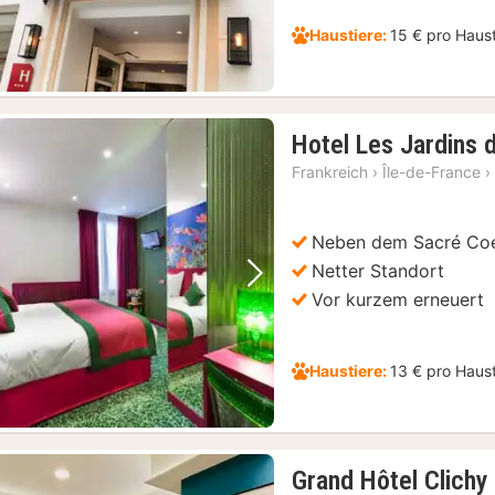
Haustiere:
15 € pro Haus
Hotel Les Jardins
Frankreich
›
Île-de-France
›
Neben dem Sacré Co
Netter Standort
Vorheriges Bild
Nächstes Bild
Vor kurzem erneuert
 Samstagen und Sonntagen
(2)
Haustiere:
13 € pro Haus
Grand Hôtel Clichy