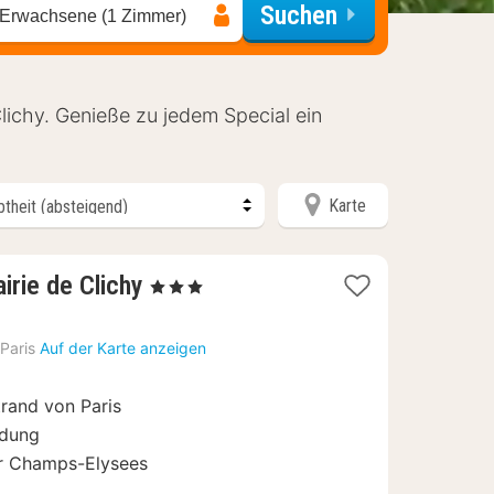
Suchen
 Erwachsene (1 Zimmer)
lichy. Genieße zu jedem Special ein
Karte
1
airie de Clichy
, 3 Sterne
Nacht
ab
Paris
Auf der Karte anzeigen
70
€
rand von Paris
ndung
er Champs-Elysees