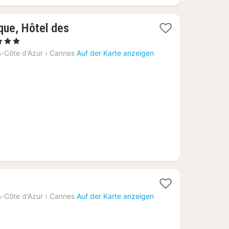
ique, Hôtel des
1
 3 Sterne
Nacht
-Côte d'Azur
›
Cannes
Auf der Karte anzeigen
ab
251,34
€
-Côte d'Azur
›
Cannes
Auf der Karte anzeigen
4