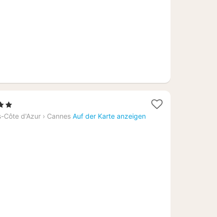
Sterne
cht
-Côte d'Azur
›
Cannes
Auf der Karte anzeigen
4,88