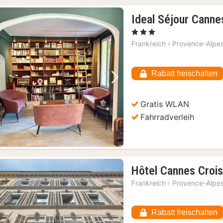
Ideal Séjour Canne
, 3 Sterne
Frankreich
›
Provence-Alpes
Rabatt freischalten
Vorheriges Bild
Nächstes Bild
Gratis WLAN
Fahrradverleih
Hôtel Cannes Crois
Frankreich
›
Provence-Alpes
Rabatt freischalten