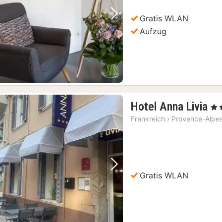
€
Gratis WLAN
Vorheriges Bild
Nächstes Bild
Aufzug
1
Hotel Anna Livia
, 3 
Na
Frankreich
›
Provence-Alpes
ab
16
€
Vorheriges Bild
Nächstes Bild
Gratis WLAN