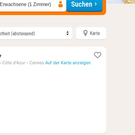
Suchen
 Erwachsene (1 Zimmer)
Karte
ne
ht
-Côte d'Azur
›
Cannes
Auf der Karte anzeigen
,14