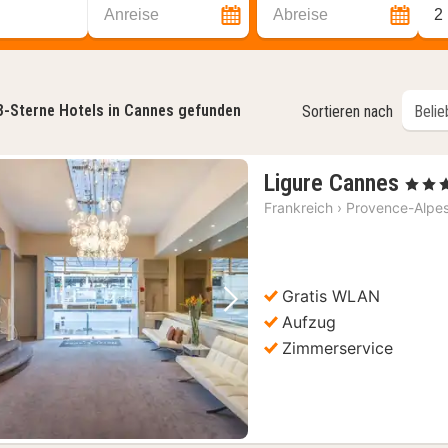
Anreise
Abreise
2
3-Sterne Hotels in Cannes gefunden
Sortieren nach
1
Ligure Cannes
, 3 Ster
Nac
Frankreich
›
Provence-Alpes
ab
115
€
Gratis WLAN
Vorheriges Bild
Nächstes Bild
Aufzug
Zimmerservice