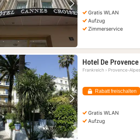
Vorheriges Bild
Nächstes Bild
Gratis WLAN
Aufzug
Zimmerservice
Hotel De Provence
Frankreich
›
Provence-Alpes
Rabatt freischalten
Vorheriges Bild
Nächstes Bild
Gratis WLAN
Aufzug