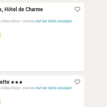
1
s, Hôtel de Charme
Nacht
ab
-Côte d'Azur
›
Cannes
Auf der Karte anzeigen
126
€
1
ette
, 3 Sterne
Nacht
-Côte d'Azur
›
Cannes
Auf der Karte anzeigen
ab
129,09
€