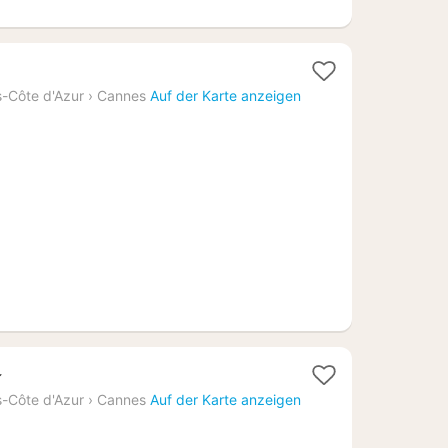
-Côte d'Azur
›
Cannes
Auf der Karte anzeigen
e
t
-Côte d'Azur
›
Cannes
Auf der Karte anzeigen
82