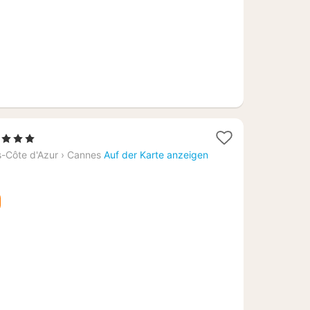
1
, 3 Sterne
Nacht
-Côte d'Azur
›
Cannes
Auf der Karte anzeigen
ab
234,53
€