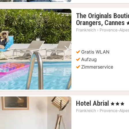
The Originals Bout
Orangers, Cannes
,
Frankreich
›
Provence-Alpes
Gratis WLAN
Vorheriges Bild
Nächstes Bild
Aufzug
Zimmerservice
1
Hotel Abrial
, 3 Sterne
Nacht
Frankreich
›
Provence-Alpes
ab
159,5