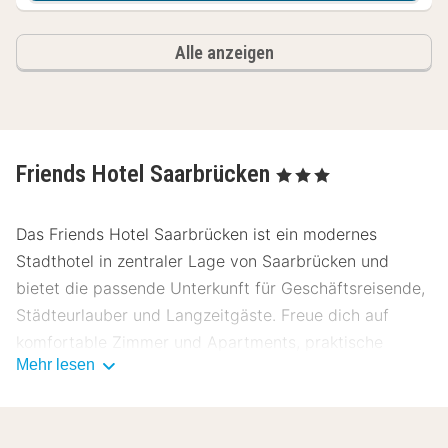
Alle anzeigen
Friends Hotel Saarbrücken
, 3 Sterne
Das Friends Hotel Saarbrücken ist ein modernes
Stadthotel in zentraler Lage von Saarbrücken und
bietet die passende Unterkunft für Geschäftsreisende,
Städteurlauber und Langzeitgäste. Freue dich auf
komfortable Zimmer und Apartments, praktische
Mehr lesen
Ausstattungsmerkmale sowie eine unkomplizierte
Atmosphäre für einen angenehmen Aufenthalt in der
saarländischen Landeshauptstadt.