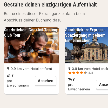
Lage Friends Hotel Saarbrücken
Gestalte deinen einzigartigen Aufenthalt
Das Friends Hotel Saarbrücken befindet sich in
Buche eines dieser Extras ganz einfach beim
Saarbrücken und bietet eine gute Ausgangslage, um
Abschluss deiner Buchung dazu.
die Stadt und ihre Umgebung zu erkunden. Dank der
Saarbrücken: Cocktail Tasting
Saarbrücken: Express-
zentralen Lage erreichst du zahlreiche
Club Tour
Spaziergang mit einem
Sehenswürdigkeiten, Einkaufsmöglichkeiten und
Einheimischen
gastronomische Angebote bequem von hier aus.
Saarbrücken Altstadt – ca. 1 km
Saarbrücken Hauptbahnhof – ca. 1 km
Saarbrücker Schloss – ca. 850 m
0.9 km vom Hotel entfernt
0.9 km vom Hotel entf
Zoo Saarbrücken – ca. 5 km
4.4
40 €
Einrichtungen Friends Hotel Saarbrücken
79 €
Saarbrücken: Cocktail Tasting 
Ansehen
pro
Anse
pro
Erwachsenem
Erwachsenem
Das Friends Hotel Saarbrücken überzeugt mit
funktionalen Ausstattungsmerkmalen und komfortablen
Unterkünften für unterschiedliche Reisebedürfnisse.