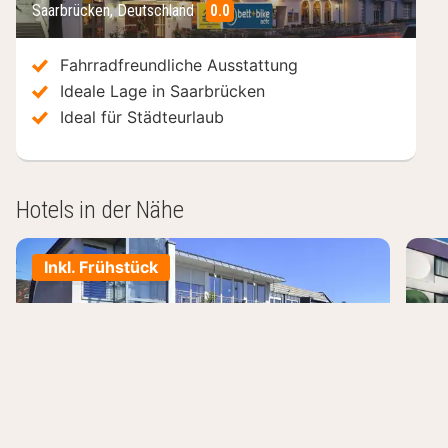
Saarbrücken
,
Deutschland
0.0
/10
Fahrradfreundliche Ausstattung
Ideale Lage in Saarbrücken
Ideal für Städteurlaub
Hotels in der Nähe
Inkl. Frühstück
Hotel Leidinger
Su
Saarbrücken, Deutschland
Saa