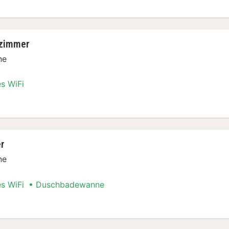
lzimmer
ne
es WiFi
r
ne
es WiFi
Duschbadewanne