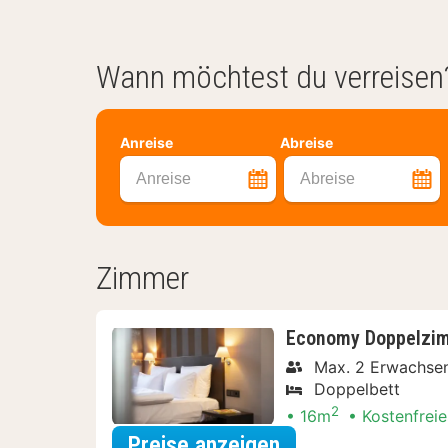
Wann möchtest du verreisen
Anreise
Abreise
Anreise
Abreise
Zimmer
Economy Doppelzi
Max. 2 Erwachse
Doppelbett
2
16m
Kostenfreie
für Dinner Special
Preise anzeigen