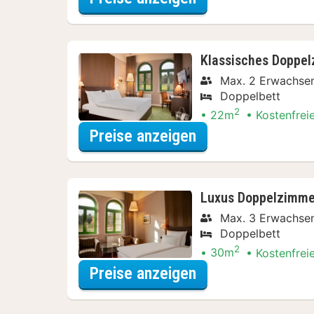
Klassisches Doppe
Max. 2 Erwachse
Doppelbett
2
22m
Kostenfrei
für Dinner Special
Preise anzeigen
Luxus Doppelzimme
Max. 3 Erwachse
Doppelbett
2
30m
Kostenfrei
für Dinner Special
Preise anzeigen