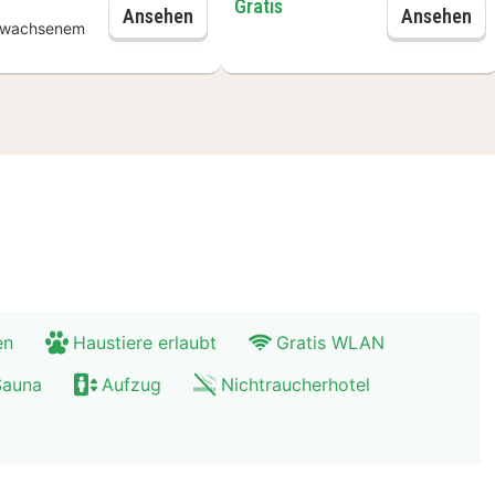
Gratis
3-Gänge Abendessen
Pa
Ansehen
Ansehen
 3-Gänge Abendessen
rwachsenem
en
Haustiere erlaubt
Gratis WLAN
Sauna
Aufzug
Nichtraucherhotel