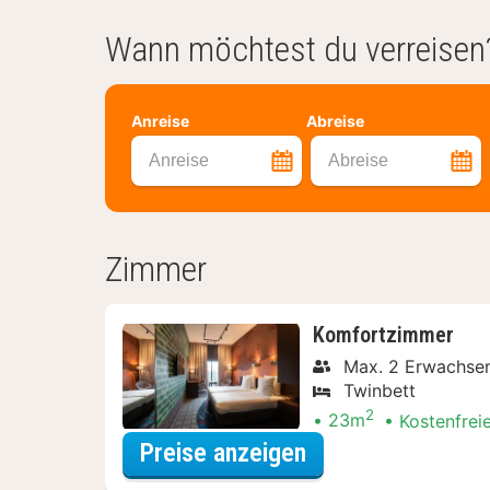
Wann möchtest du verreisen
Anreise
Abreise
Anreise
Abreise
Zimmer
Komfortzimmer
Max. 2 Erwachsen
Twinbett
2
23m
Kostenfrei
für Dinner Special
Preise anzeigen