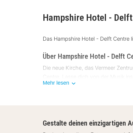
Hampshire Hotel - Delf
Das Hampshire Hotel - Delft Centre 
Über Hampshire Hotel - Delft C
Die neue Kirche, das Vermeer Zentrum
Centre. Lasse dich von der Musik insp
Mehr lesen
Wochenende in Delft!
Einrichtungen Hampshire Hotel -
Die modernen Zimmer des Hampshire H
Gestalte deinen einzigartigen A
Kaffee- und Teezubehör, kostenfre
und Toilette. Zudem zieht sich das