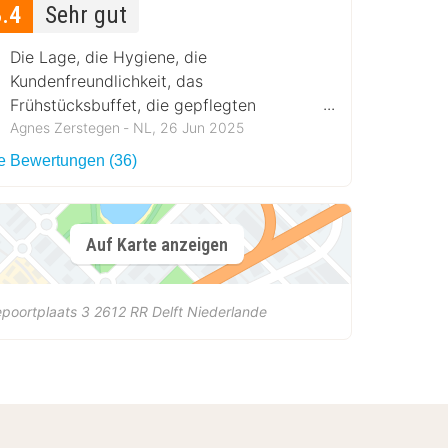
8.4
Sehr gut
Die Lage, die Hygiene, die
Kundenfreundlichkeit, das
Frühstücksbuffet, die gepflegten
Zimmer, die gemütliche Atmosphäre, die
Agnes Zerstegen ‐ NL, 26 Jun 2025
Musik. Die kleine Terrasse über dem
le Bewertungen (36)
Wasser
Auf Karte anzeigen
poortplaats 3
2612 RR
Delft
Niederlande