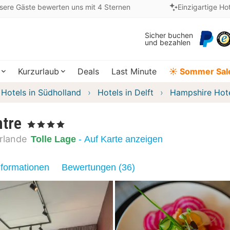
sere Gäste bewerten uns mit 4 Sternen
Einzigartige Ho
Sicher buchen
und bezahlen
Kurzurlaub
Deals
Last Minute
☀️ Sommer Sal
Hotels in Südholland
Hotels in Delft
Hampshire Hote
ntre
, 4 Sterne
rlande
Tolle Lage
- Auf Karte anzeigen
nformationen
Bewertungen (36)