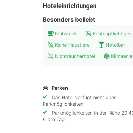
berühmten Malers, Johannes Vermee
Hoteleinrichtungen
Besonders beliebt
Frühstück
Kostenpflichtiges
Keine Haustiere
Hotelbar
Nichtraucherhotel
Klimaanl
Parken
Das Hotel verfügt nicht über
Parkmöglichkeiten.
Parkmöglichkeiten in der Nähe 20,40
€ pro Tag