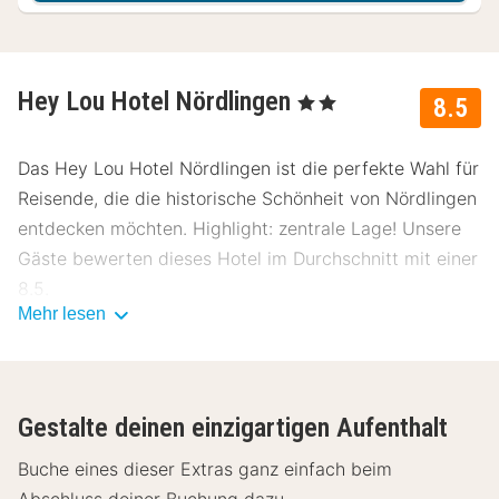
Hey Lou Hotel Nördlingen
, 2 Sterne
8.5
Das Hey Lou Hotel Nördlingen ist die perfekte Wahl für
Reisende, die die historische Schönheit von Nördlingen
entdecken möchten. Highlight: zentrale Lage! Unsere
Gäste bewerten dieses Hotel im Durchschnitt mit einer
8.5.
Mehr lesen
Lage Hey Lou Hotel Nördlingen
Das Hey Lou Hotel Nördlingen liegt im Herzen von
Nördlingen, nur 300 Meter vom Stadtzentrum entfernt.
Gestalte deinen einzigartigen Aufenthalt
In unmittelbarer Nähe findest du:
Buche eines dieser Extras ganz einfach beim
Rieskrater Museum - 200 Meter
Abschluss deiner Buchung dazu.