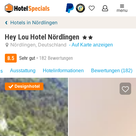
menu
Meine
Hotels in Nördlingen
Favoriten
Hey Lou Hotel Nördlingen
, 2 Sterne
Nördlingen
Deutschland
- Auf Karte anzeigen
8.5
Sehr gut
182 Bewertungen
as
Ausstattung
Hotelinformationen
Bewertungen (182)
Designhotel