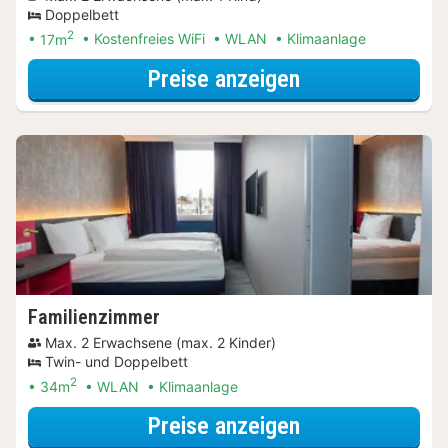
Doppelbett
2
17m
Kostenfreies WiFi
WLAN
Klimaanlage
für Standard Z
Preise anzeigen
Familienzimmer
Max. 2 Erwachsene (max. 2 Kinder)
Twin- und Doppelbett
2
34m
WLAN
Klimaanlage
für Familien Spe
Preise anzeigen