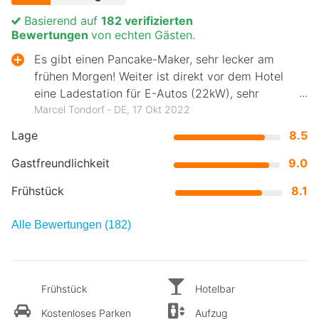
Basierend auf
182 verifizierten
Bewertungen
von echten Gästen.
Es gibt einen Pancake-Maker, sehr lecker am
frühen Morgen! Weiter ist direkt vor dem Hotel
eine Ladestation für E-Autos (22kW), sehr
praktisch.
Marcel Tondorf ‐ DE, 17 Okt 2022
Lage
8.5
Gastfreundlichkeit
9.0
Frühstück
8.1
Alle Bewertungen (182)
Frühstück
Hotelbar
Kostenloses Parken
Aufzug