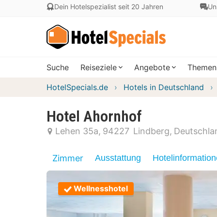
Dein Hotelspezialist seit 20 Jahren
Un
Suche
Reiseziele
Angebote
Themen
HotelSpecials.de
Hotels in Deutschland
Hotel Ahornhof
Lehen 35a
94227
Lindberg
Deutschla
Zimmer
Ausstattung
Hotelinformatio
Wellnesshotel