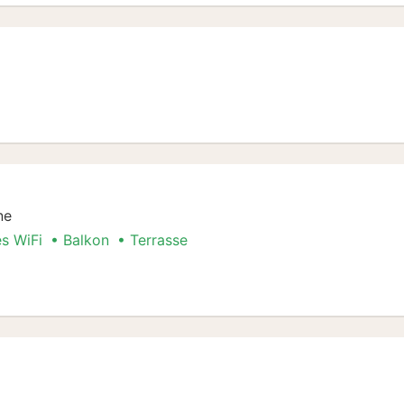
pelzimmer
ne
es WiFi
Balkon
Terrasse
mer