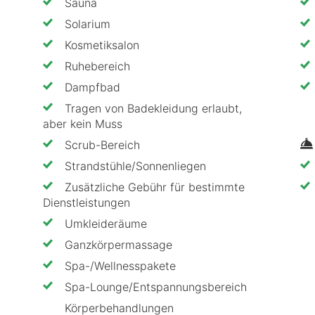
Sauna
ung,
Solarium
Kosmetiksalon
Ruhebereich
Dampfbad
ck vom Buffet. Mittags steht dir ein Salatbuffet zur 
Tragen von Badekleidung erlaubt,
aber kein Muss
estaurant des Hotels Ahornhof mit köstlichen bayeri
Scrub-Bereich
anschließend an der Hotelbar Platz und genieße einen 
Strandstühle/Sonnenliegen
Zusätzliche Gebühr für bestimmte
Dienstleistungen
 Mitteleuropas gelegen, ist das Hotel Ahornhof der i
Umkleideräume
h den ersten und ältesten Nationalpark Deutschlands 
Ganzkörpermassage
 Kulturangebot und entdecke die zahlreichen Sehensw
Spa-/Wellnesspakete
Spa-Lounge/Entspannungsbereich
Körperbehandlungen