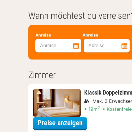
Wann möchtest du verreisen
Anreise
Abreise
Anreise
Abreise
Zimmer
Klassik Doppelzim
Max. 2 Erwachse
2
19m
Kostenfreie
für Klassik Dopp
Preise anzeigen