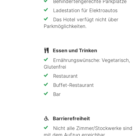
Behindertengerechte Parkplätze
während einer Beauty-Anwend
im Außenpool und
Ladestation für Elektroautos
auf der Liegewiese.
Das Hotel verfügt nicht über
Parkmöglichkeiten.
Restaurant Hotel Ahornhof
Beginne deinen Tag mit einem Frühstü
Essen und Trinken
Kuchen. Abends kannst du dich im R
Ernährungswünsche: Vegetarisch,
kulinarisch verwöhnen lassen. Nimm 
Glutenfrei
Restaurant
Umgebung Hotel Ahornhof
Buffet-Restaurant
Inmitten der größten Waldlandschaft
Bar
und Fahrradausflüge. Spaziere durc
Naturparks. Nutze das umfangreiche
Barrierefreiheit
und der Umgebung.
Nicht alle Zimmer/Stockwerke sind
mit dem Aufzug erreichbar