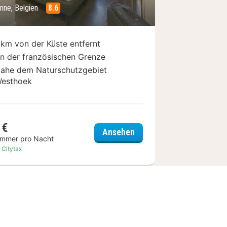
nne, Belgien
8.6
 km von der Küste entfernt
n der französischen Grenze
ahe dem Naturschutzgebiet
esthoek
 €
Ibis De Panne
Ansehen
immer pro Nacht
. Citytax