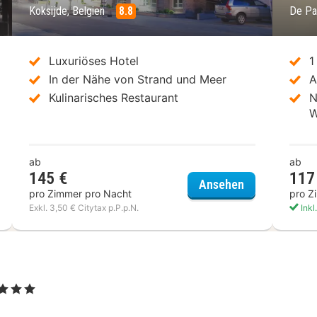
Koksijde, Belgien
8.8
De Pa
Luxuriöses Hotel
1
In der Nähe von Strand und Meer
A
Kulinarisches Restaurant
N
W
ab
ab
145 €
117
el Cecil
Casino Hotel
Ansehen
pro Zimmer pro Nacht
pro Z
Exkl. 3,50 € Citytax p.P.p.N.
Inkl
, 3 Sterne