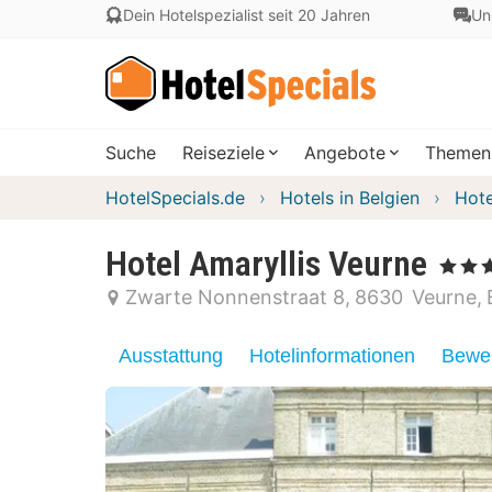
Dein Hotelspezialist seit 20 Jahren
Un
Suche
Reiseziele
Angebote
Themen
HotelSpecials.de
Hotels in Belgien
Hote
Hotel Amaryllis Veurne
, 3 Stern
Zwarte Nonnenstraat 8
8630
Veurne
Ausstattung
Hotelinformationen
Bewer