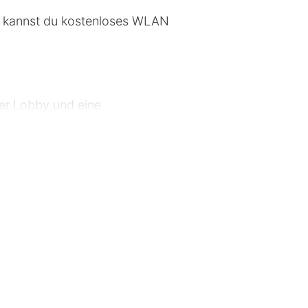
m kannst du kostenloses WLAN
der Lobby und eine
ugang (kostenlos) ist ebenso
ostenlose Toilettenartikel und
stenlose Zeitungen.
t. Walburga – 0,2 km Rathaus von
m – 1,9 km Abteimuseum Ten Duinen –
– 5,7 km O.L.V. ter Duinenkerk
n – 6,1 km Strand von De Panne – 6,4