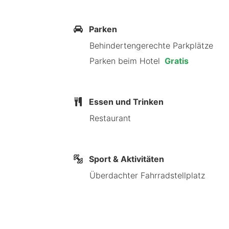
km Der nächstgelegene größere Flug
Hotel Amaryllis Veurne besticht durc
Parken
Rathaus von Veurne. Dieses Hotel is
Behindertengerechte Parkplätze
Parken beim Hotel
Gratis
Rathaus von Veurne in der Nähe
Essen und Trinken
Restaurant
Sport & Aktivitäten
Überdachter Fahrradstellplatz