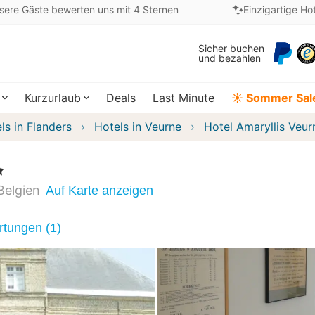
sere Gäste bewerten uns mit 4 Sternen
Einzigartige Ho
Sicher buchen
und bezahlen
Kurzurlaub
Deals
Last Minute
☀️ Sommer Sal
ls in Flanders
Hotels in Veurne
Hotel Amaryllis Veur
e
Belgien
Auf Karte anzeigen
tungen (1)