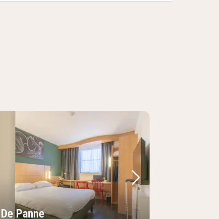
Bild
rheriges Bild
Nächstes Bild
s De Panne