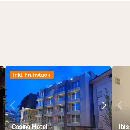
Inkl. Frühstück
chstes Bild
Vorheriges Bild
Nächstes 
Vo
Casino Hotel
Ibi