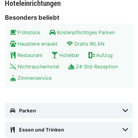
Hoteleinrichtungen
berühmte Statue von Manneken Pis. Die belgische
Hauptstadt bietet außerdem zahlreiche
Besonders beliebt
Ausgehmöglichkeiten an. Um Beurs und dem Sint-
Frühstück
Kostenpflichtiges Parken
Goriks Platz finden Sie gemütliche Cafés, in denen Sie
ein typisch belgisches Bier trinken können.
Haustiere erlaubt
Gratis WLAN
Restaurant
Hotelbar
Aufzug
Nichtraucherhotel
24-Std-Rezeption
Zimmerservice
Parken
Essen und Trinken