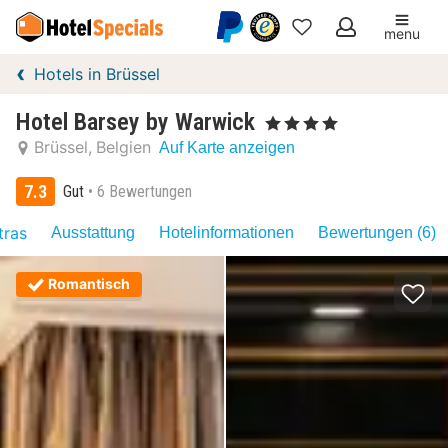
menu
Meine
Hotels in Brüssel
Favoriten
Hotel Barsey by Warwick
, 4 Sterne
Brüssel
Belgien
Auf Karte anzeigen
7.3
Gut
6 Bewertungen
tras
Ausstattung
Hotelinformationen
Bewertungen (6)
Romantisch