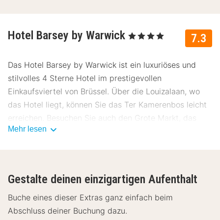
Hotel Barsey by Warwick
, 4 Sterne
7.3
Das Hotel Barsey by Warwick ist ein luxuriöses und
stilvolles 4 Sterne Hotel im prestigevollen
Einkaufsviertel von Brüssel. Über die Louizalaan, wo
das Hotel liegt, können Sie das Ter Kamerenbos leicht
erreichen. Besuchen Sie auch den Grote Markt, das
Mehr lesen
Atomium, den Manneken Pis und das Königliche
Museum für Schöne Künste.
Die gemütlichen Zimmer sind alle individuell
Gestalte deinen einzigartigen Aufenthalt
eingerichtet. Der französische Designer Jacques
Garcia hat Einflüsse aus dem neoklassischen und
Buche eines dieser Extras ganz einfach beim
napoleonischen Stil mit warmen Farben kombiniert. Die
Abschluss deiner Buchung dazu.
Zimmer sind mit einem TV, Safe, Klimaanlage und