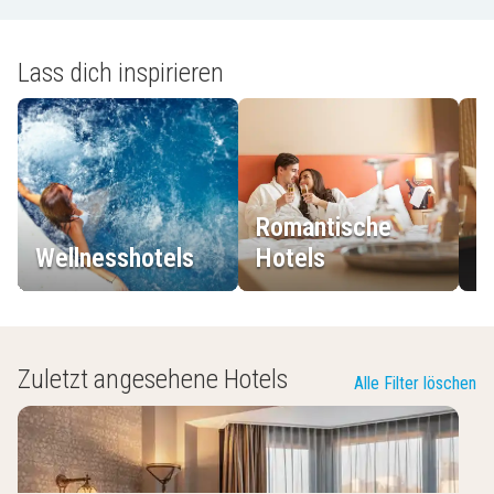
Lass dich inspirieren
Romantische
Wellnesshotels
Hotels
L
Zuletzt angesehene Hotels
Alle Filter löschen