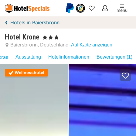
menu
Meine
Hotels in Baiersbronn
Favoriten
Hotel Krone
, 3 Sterne
Baiersbronn
Deutschland
Auf Karte anzeigen
tras
Ausstattung
Hotelinformationen
Bewertungen (1)
Wellnesshotel