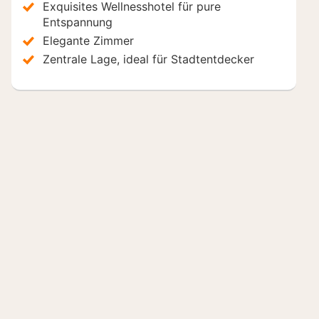
Exquisites Wellnesshotel für pure
Entspannung
Elegante Zimmer
Zentrale Lage, ideal für Stadtentdecker
Hotels in der Nähe
Mitglieder-Rabatt
Wellness Hotel Garni Krone
Ho
Baiersbronn, Deutschland
Bai