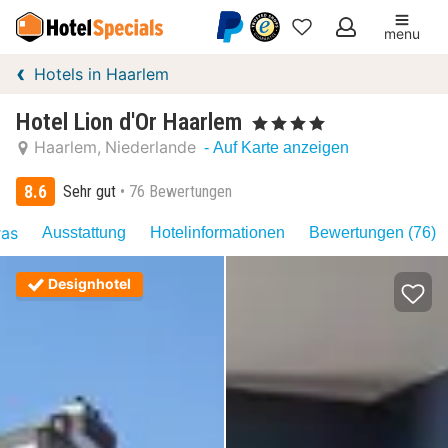
menu
Meine
Hotels in Haarlem
Favoriten
Hotel Lion d'Or Haarlem
, 4 Sterne
Haarlem
Niederlande
- Auf Karte anzeigen
8.6
Sehr gut
76 Bewertungen
ras
Ausstattung
Hotelinformationen
Bewertungen (76)
Designhotel