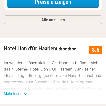
für Romantisch
Preise anzeigen
Alle anzeigen
Hotel Lion d'Or Haarlem
, 4 Sterne
8.6
Im wunderschönen kleinen Ort Haarlem befindet sich
das 4-Sterne- Hotel Lion d'Or Haarlem. Dank seiner
idealen Lage direkt gegenüber vom Hauptbahnhof und
angrenzend zum Busbahnhof ist das Hotel optimal
angebunden. Erkunden Sie die traumhaften Küstenorte
Mehr lesen
Bloemendaal und Zandvoort oder fahren Sie ins
lebhafte Amsterdam.