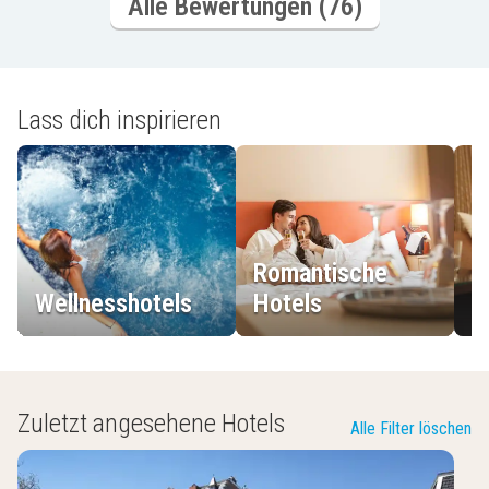
Alle Bewertungen (76)
Lass dich inspirieren
Romantische
Wellnesshotels
Hotels
L
Zuletzt angesehene Hotels
Alle Filter löschen