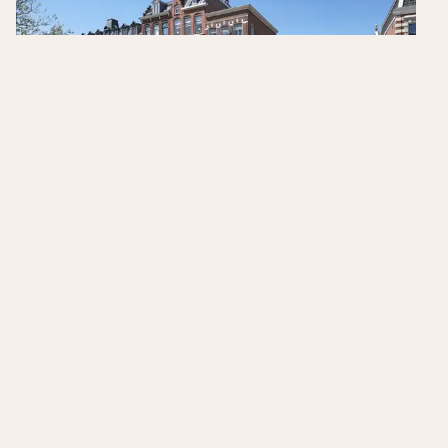
Hotel Lion d'Or Haarlem
Haarlem
,
Niederlande
8.6
/10
Zentrale Lage in Haarlem
Nahe Amsterdam und diverser Küstenorte
Frisch renovierte Zimmer mit Klimaanlage
und teils Badewanne
Hotels in der Nähe