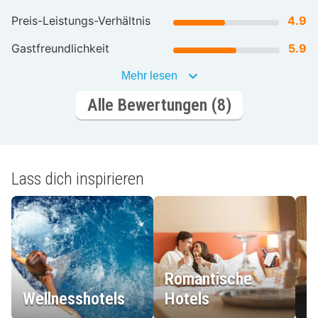
Preis-Leistungs-Verhältnis
4.9
Gastfreundlichkeit
5.9
Mehr lesen
Alle Bewertungen (8)
Lass dich inspirieren
Romantische
Wellnesshotels
Hotels
L