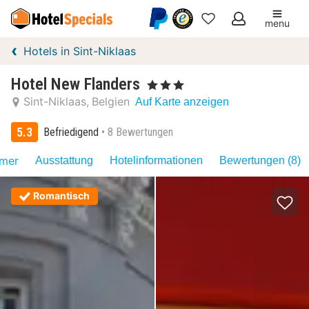
menu
Meine
Hotels in Sint-Niklaas
Favoriten
Hotel New Flanders
, 3 Sterne
Sint-Niklaas
Belgien
Auf Karte anzeigen
5.3
Befriedigend
8 Bewertungen
mer
Ausstattung
Hotelinformationen
Bewertungen (8)
Romantisch