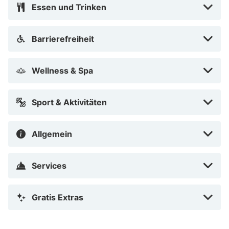
Essen und Trinken
das mittelalterliche Kriminalmuseum oder das Rödertor
betrachten kannst. Du solltest auch unbedingt einen
Barrierefreiheit
Ausflug ins Grüne machen durch die weiten Wiesen in
der Umgebung des Hotels Reichsküchenmeister.
Wellness & Spa
Sport & Aktivitäten
Allgemein
Services
Gratis Extras