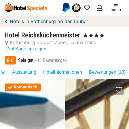
menu
Meine
Hotels in Rothenburg ob der Tauber
Favoriten
Hotel Reichsküchenmeister
, 4 Sterne
Rothenburg ob der Tauber
Deutschland
- Auf Karte anzeigen
8.0
Sehr gut
13 Bewertungen
ras
Ausstattung
Hotelinformationen
Bewertungen (13)
Romantisch