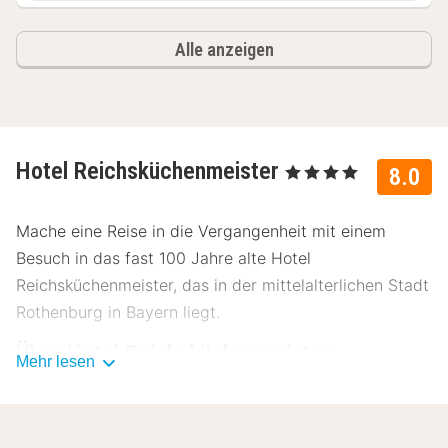
Alle anzeigen
Hotel Reichsküchenmeister
, 4 Sterne
8.0
Mache eine Reise in die Vergangenheit mit einem
Besuch in das fast 100 Jahre alte Hotel
Reichsküchenmeister, das in der mittelalterlichen Stadt
Rothenburg in Bayern liegt.
Über Hotel Reichsküchenmeister
Mehr lesen
Da sich das Hotel Reichsküchenmeister mitten im
Zentrum der Stadt befindet, hast du einen Blick auf die
große St.-Jakobs-Kirche.