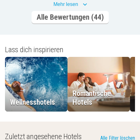
Mehr lesen
Alle Bewertungen (44)
Lass dich inspirieren
Romantische
Wellnesshotels
Hotels
L
Zuletzt angesehene Hotels
Alle Filter löschen