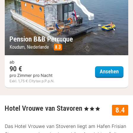
Pension B&B Perruque
Koudum, Niederlande
8.3
ab
90 €
Pensi
Ansehen
pro Zimmer pro Nacht
Exkl. 1,75 € Citytax p.P.p.N.
Hotel Vrouwe van Stavoren
, 3 Sterne
8.4
Das Hotel Vrouwe van Stoveren liegt am Hafen Frisian