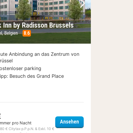
Bild
rheriges Bild
Nächstes Bild
k Inn by Radisson Brussels
l, Belgien
8.6
ute Anbindung an das Zentrum von
rüssel
ostenloser parking
ipp: Besuch des Grand Place
€
Park Inn by Radisson Bru
Ansehen
immer pro Nacht
ussels Airport
,80 € Citytax p.P.p.N. & Exkl. 10 €