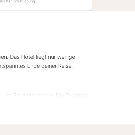
ekosten pro Buchung
gen. Das Hotel liegt nur wenige
entspanntes Ende deiner Reise.
- und Freizeitreisende. Die Terminals
hervorragender Ausgangspunkt, um
tteln entfernt. Die Umgebung von