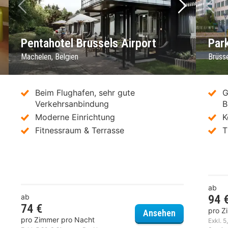
chstes Bild
Vorheriges Bild
Nächstes 
Vo
Pentahotel Brussels Airport
Par
Machelen, Belgien
Brüsse
Beim Flughafen, sehr gute
G
Verkehrsanbindung
B
Moderne Einrichtung
K
Fitnessraum & Terrasse
T
ab
ab
94 
74 €
s Budget Brussel Airport
pro Z
Pentahotel Br
Ansehen
pro Zimmer pro Nacht
Exkl. 5