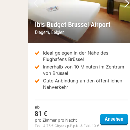
Vorheriges Bild
Nä
Ibis Budget Brussel Airport
Diegem, Belgien
Ideal gelegen in der Nähe des
Flughafens Brüssel
Innerhalb von 10 Minuten im Zentrum
von Brüssel
Gute Anbindung an den öffentlichen
Nahverkehr
ab
81 €
Ibi
Ansehen
pro Zimmer pro Nacht
Exkl. 4,75 € Citytax p.P.p.N. & Exkl. 10 €