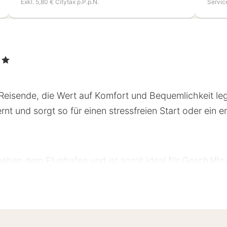
Exkl. 5,80 € Citytax p.P.p.N.
Servic
rne
ür Reisende, die Wert auf Komfort und Bequemlichkeit le
nt und sorgt so für einen stressfreien Start oder ein 
t neben dem Flughafen und ist somit ideal für Geschäfts
ebus oder zu Fuß erreichbar. Das Hotel ist auch ein 
um ist nur 20 Minuten mit den öffentlichen Verkehrsmi
rztrips und Geschäftstreffen an.