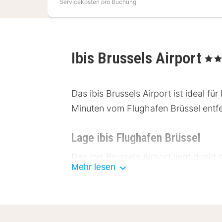
Servicekosten pro Buchung
Ibis Brussels Airport
, 3 Ste
Das ibis Brussels Airport ist ideal f
Minuten vom Flughafen Brüssel entfer
Lage ibis Flughafen Brüssel
Das ibis Brussels Airport liegt direk
Mehr lesen
sind bequem mit einem kurzen Shuttl
Brüssel zu erkunden: Das Stadtzentr
Zaventem bietet sich ebenfalls für Ku