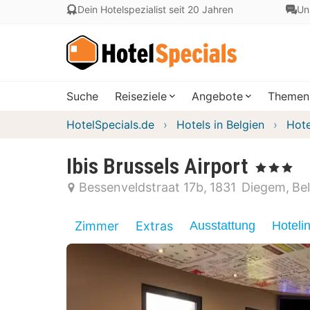
Dein Hotelspezialist seit 20 Jahren
Un
Suche
Reiseziele
Angebote
Themen
HotelSpecials.de
Hotels in Belgien
Hote
Ibis Brussels Airport
, 3 Sterne
Bessenveldstraat 17b
1831
Diegem
Be
Zimmer
Extras
Ausstattung
Hoteli