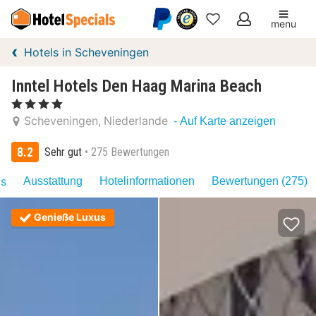
menu
Meine
Hotels in Scheveningen
Favoriten
Inntel Hotels Den Haag Marina Beach
, 4 Sterne
Scheveningen
Niederlande
- Auf Karte anzeigen
8.2
Sehr gut
275 Bewertungen
as
Ausstattung
Hotelinformationen
Bewertungen (275)
Genieße Luxus