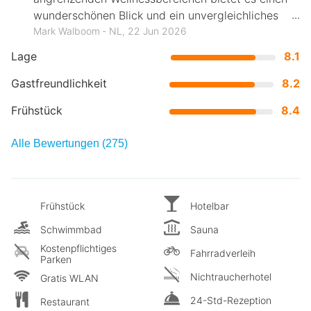
wunderschönen Blick und ein unvergleichliches
Erlebnis auf die Küste von Scheveningen.
Mark Walboom ‐ NL, 22 Jun 2026
Lage
8.1
Gastfreundlichkeit
8.2
Frühstück
8.4
Alle Bewertungen (275)
Frühstück
Hotelbar
Schwimmbad
Sauna
Kostenpflichtiges
Fahrradverleih
Parken
Nichtraucherhotel
Gratis WLAN
24-Std-Rezeption
Restaurant