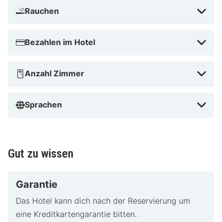
einer ausgezeichneten Wahl für alle, die dem
Rauchen
Alltagstrott entfliehen möchten. Buche jetzt im August
2026 und genieße ein unvergessliches Erlebnis an der
Küste, schon ab 94 €!
Bezahlen im Hotel
Anzahl Zimmer
Sprachen
Gut zu wissen
Garantie
Das Hotel kann dich nach der Reservierung um
eine Kreditkartengarantie bitten.