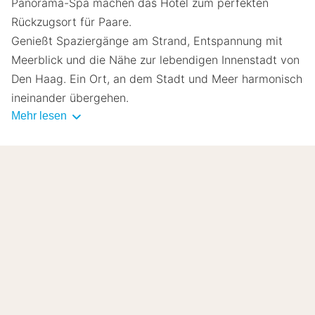
Panorama-Spa machen das Hotel zum perfekten
Rückzugsort für Paare.
Genießt Spaziergänge am Strand, Entspannung mit
Meerblick und die Nähe zur lebendigen Innenstadt von
Den Haag. Ein Ort, an dem Stadt und Meer harmonisch
ineinander übergehen.
Mehr lesen
8.2
Sehr gut
/10
Basierend auf
275 verifizierten Bewertungen
von
echten Gästen.
Lage
8.1
Preis-Leistungs-Verhältnis
7.5
Gastfreundlichkeit
8.2