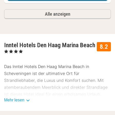
Alle anzeigen
Inntel Hotels Den Haag Marina Beach
8.2
, 4 Sterne
Das Inntel Hotels Den Haag Marina Beach in
Scheveningen ist der ultimative Ort für
Strandliebhaber, die Luxus und Komfort suchen. Mit
atemberaubendem Meerblick und direkter Strandlage
ist dieses Hotel ideal für einen erholsamen Urlaub.
Mehr lesen
Unsere Gäste bewerten dieses Hotel im Durchschnitt
mit einer 8.2.