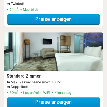
Twinbett
2
24m
Meerblick
für Doppelzimm
Preise anzeigen
Standard Zimmer
Max. 2 Erwachsene (max. 1 Kind)
Doppelbett
2
30m
Kostenfreies WiFi
Klimaanlage
für Dinner Spec
Preise anzeigen