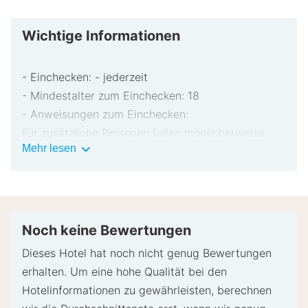
Wichtige Informationen
- Einchecken: - jederzeit
- Mindestalter zum Einchecken: 18
- Anweisungen zum Einchecken:
Für zusätzliche Personen fallen möglicherweise
Wichtige
Mehr lesen
Gebühren an, die abhängig von den Bestimmungen
Informationen
der Unterkunft variieren können.
Beim Check-in werden ggf. ein Lichtbildausweis
und eine Kreditkarte, Debitkarte oder Kaution in
bar für unvorhergesehene Aufwendungen verlangt.
Noch keine Bewertungen
Je nach Verfügbarkeit beim Check-in wird
Dieses Hotel hat noch nicht genug Bewertungen
versucht, Sonderwünschen entgegenzukommen,
erhalten. Um eine hohe Qualität bei den
sie können jedoch nicht garantiert werden.
Hotelinformationen zu gewährleisten, berechnen
Eventuell fallen zusätzliche Gebühren an.