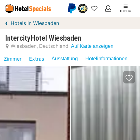
menu
Meine
Hotels in Wiesbaden
Favoriten
IntercityHotel Wiesbaden
Wiesbaden
Deutschland
Auf Karte anzeigen
Zimmer
Extras
Ausstattung
Hotelinformationen