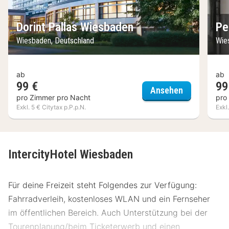
Dorint Pallas Wiesbaden
Pe
Wiesbaden, Deutschland
Wie
ab
ab
99 €
99
Dorint Pall
Ansehen
pro Zimmer pro Nacht
pro
Exkl. 5 € Citytax p.P.p.N.
Exkl
IntercityHotel Wiesbaden
Für deine Freizeit steht Folgendes zur Verfügung:
Fahrradverleih, kostenloses WLAN und ein Fernseher
im öffentlichen Bereich. Auch Unterstützung bei der
Tourenplanung/beim Ticketerwerb und einen