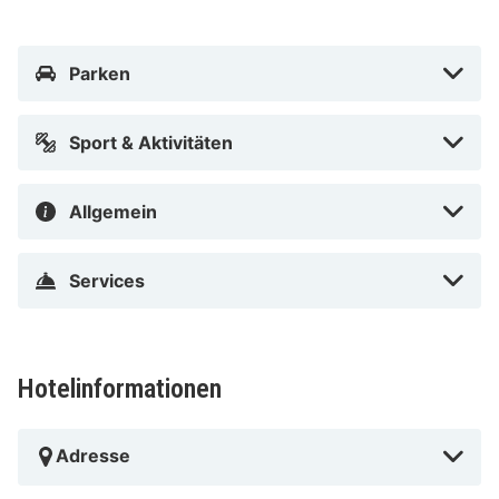
IntercityHotel Wiesbaden liegt im Herzen von
Wiesbaden, nur 15 Gehminuten entfernt von:
Parken
Landesmuseum Wiesbaden und RheinMain
CongressCenter. Dieses Hotel ist 1,6 km von Museum
Wiesbaden und 1,7 km von BRITA-Arena entfernt.
Sport & Aktivitäten
BRITA-Arena in der Nähe
Allgemein
Services
Hotelinformationen
Adresse