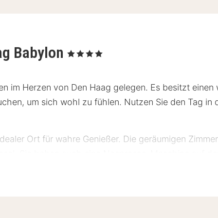
ag Babylon
, 4 Sterne
ten im Herzen von Den Haag gelegen. Es besitzt eine
auchen, um sich wohl zu fühlen. Nutzen Sie den Tag in
idealer Ort für wahre Genießer. Die geräumigen Zimme
essel. Sie haben auch eine Nespresso-Maschine auf d
hrem luxuriösen Badezimmer nehmen. Sie werden ange
tratze. Dieses Hotel hat die typischen "haagse bluf"
nnen Sie den Tag mit einem Getränk an der Bar auskli