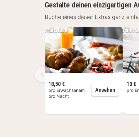
Schlendern Sie durch das schicke Eink
Gestalte deinen einzigartigen A
Auch in der Umgebung der Stadt gib
Buche eines dieser Extras ganz ein
Sie am Strand entlang oder durch di
Frühstück
Fahrra
18,50 €
10 €
Frühstück
Ansehen
pro Erwachsenem
pro E
pro Nacht