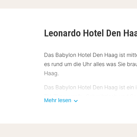
Leonardo Hotel Den Ha
Das Babylon Hotel Den Haag ist mit
es rund um die Uhr alles was Sie br
Haag.
Das Babylon Hotel Den Haag ist ein 
TV, Zimmersafe, Schreibtisch und S
Mehr lesen
schönes Bad oder eine Dusche in I
bequemen Bett mit Sieben-Schicht-Ma
niederländische Speise. Am Abend kö