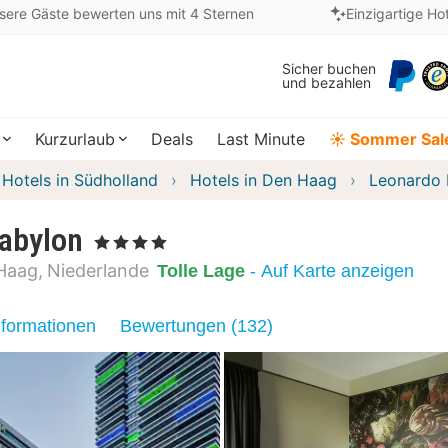
sere Gäste bewerten uns mit 4 Sternen
Einzigartige Ho
Sicher buchen
und bezahlen
Kurzurlaub
Deals
Last Minute
☀️ Sommer Sal
Hotels in Südholland
Hotels in Den Haag
Leonardo 
abylon
, 4 Sterne
Haag
Niederlande
Tolle Lage
- Auf Karte anzeigen
nformationen
Bewertungen (132)