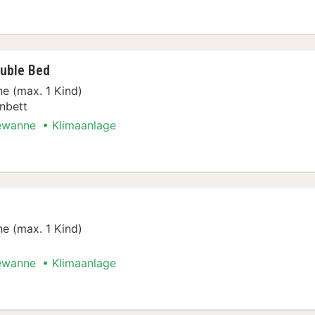
t Special
uble Bed
e (max. 1 Kind)
nbett
ewanne
Klimaanlage
t Special
e (max. 1 Kind)
ewanne
Klimaanlage
t Special