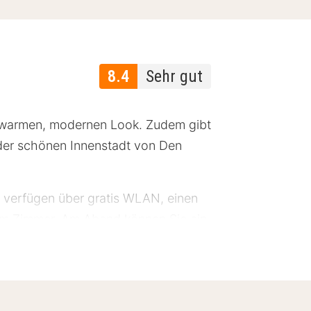
8.4
Sehr gut
n warmen, modernen Look. Zudem gibt
 der schönen Innenstadt von Den
r verfügen über gratis WLAN, einen
em Zimmer. Am Abend können Sie ein
nehm überrascht sein von dem
 am Frühstücksbuffet, eine süße
ngen lassen.