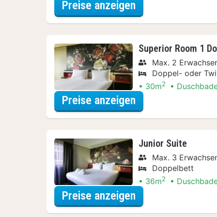
für Late Check-ou
Preise anzeigen
Superior Room 1 Do
Max. 2 Erwachsen
Doppel- oder Twi
2
30m
Duschbad
für Late Check-ou
Preise anzeigen
Junior Suite
Max. 3 Erwachsen
Doppelbett
2
36m
Duschbad
für Late Check-ou
Preise anzeigen