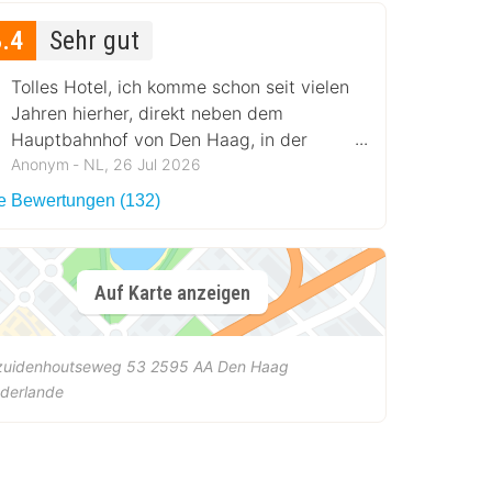
8.4
Sehr gut
Tolles Hotel, ich komme schon seit vielen
Jahren hierher, direkt neben dem
Hauptbahnhof von Den Haag, in der
Nähe des Stadtzentrums.
Anonym ‐ NL, 26 Jul 2026
le Bewertungen (132)
Auf Karte anzeigen
zuidenhoutseweg 53
2595 AA
Den Haag
ederlande