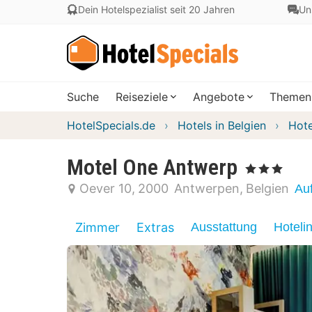
Dein Hotelspezialist seit 20 Jahren
Un
Suche
Reiseziele
Angebote
Themen
HotelSpecials.de
Hotels in Belgien
Hote
Motel One Antwerp
, 3 Sterne
Oever 10
2000
Antwerpen
Belgien
Au
Zimmer
Extras
Ausstattung
Hoteli