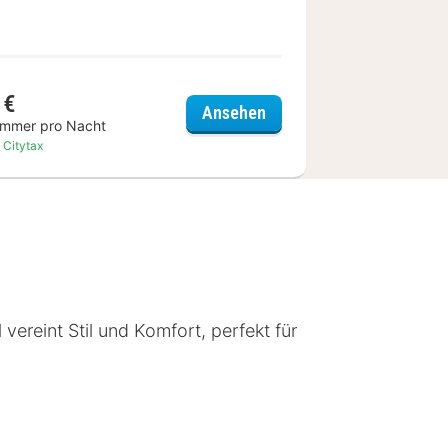
 €
l Antwerp
The 1880 Residence by D
Ansehen
immer pro Nacht
. Citytax
ereint Stil und Komfort, perfekt für