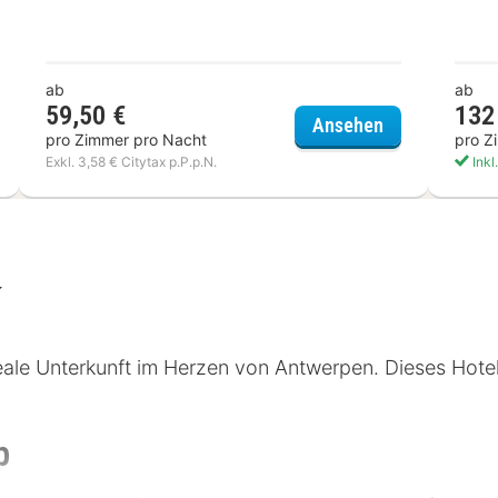
ab
ab
59,50 €
132
NKS Antwerp
Hotel Nationa
Ansehen
pro Zimmer pro Nacht
pro Z
Exkl. 3,58 € Citytax p.P.p.N.
Inkl
eale Unterkunft im Herzen von Antwerpen. Dieses Hotel v
p