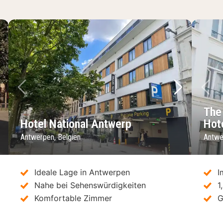
chstes Bild
Vorheriges Bild
Nächstes 
Vo
The
Hotel National Antwerp
Hot
Antwerpen, Belgien
Antwe
Ideale Lage in Antwerpen
I
Nahe bei Sehenswürdigkeiten
1
Komfortable Zimmer
G