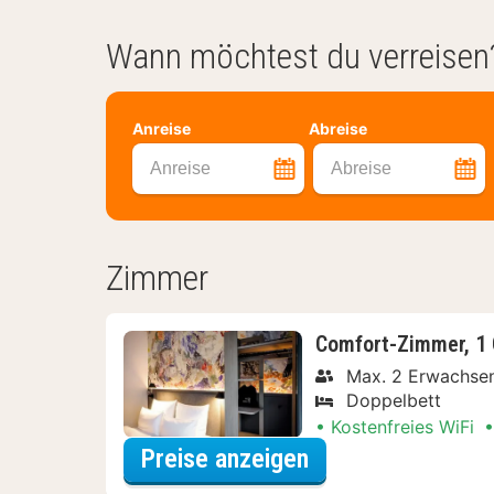
Wann möchtest du verreisen
Anreise
Abreise
Anreise
Abreise
Zimmer
Comfort-Zimmer, 1 
Max. 2 Erwachse
Doppelbett
Kostenfreies WiFi
für Comfort-Zimm
Preise anzeigen