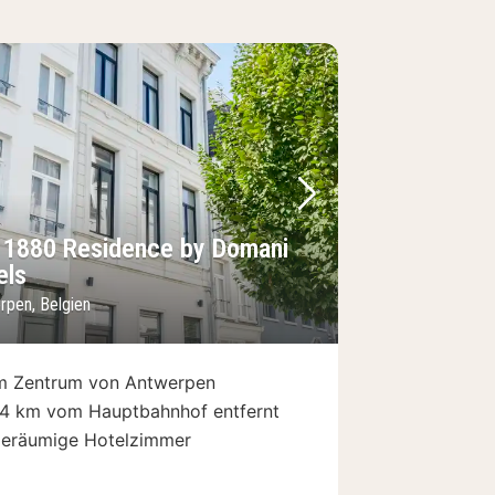
Bild
rheriges Bild
Nächstes Bild
 1880 Residence by Domani
els
rpen, Belgien
m Zentrum von Antwerpen
,4 km vom Hauptbahnhof entfernt
eräumige Hotelzimmer