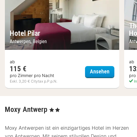
Th
Hotel Pilar
Ho
Antwerpen, Belgien
Ant
ab
ab
115 €
13
Hotel Pilar
Ansehen
pro Zimmer pro Nacht
pro
Exkl. 3,20 € Citytax p.P.p.N.
In
Moxy Antwerp
, 2 Sterne
Moxy Antwerpen ist ein einzigartiges Hotel im Herzen
von Antwerpen. Mit seinem stilvollen Design und