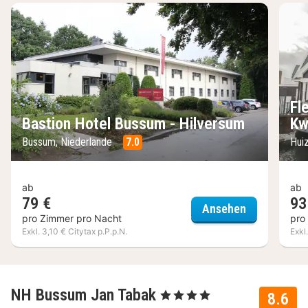
Fl
Bastion Hotel Bussum - Hilversum
Kw
Bussum, Niederlande
7.0
Hui
ab
ab
79 €
93
Bastion Hot
Ansehen
pro Zimmer pro Nacht
pro
Exkl. 3,10 € Citytax p.P.p.N.
Exkl
NH Bussum Jan Tabak
, 4 Sterne
8.6