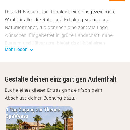
Das NH Bussum Jan Tabak ist eine ausgezeichnete
Wahl für alle, die Ruhe und Erholung suchen und
Naturliebhaber, die dennoch eine zentrale Lage
wünschen. Eingebettet in grüne Landschaft, nahe
Bussum und Hilversum, bietet das Hotel einen
Mehr lesen
komfortablen Ausgangspunkt. Unsere Gäste bewerten
dieses Hotel mit einer durchschnittlichen Bewertung
von 8.6.
Lage NH Bussum Jan Tabak
Gestalte deinen einzigartigen Aufenthalt
Das NH Bussum Jan Tabak liegt am Stadtrand von
Buche eines dieser Extras ganz einfach beim
Bussum, mitten im Herzen der Gooi-Region. Vom Hotel
Abschluss deiner Buchung dazu.
aus erreichst du schnell das Zentrum von Bussum und
1 Tag Zugang zur Therme
Hilversum sowie Naturschutzgebiete wie die
SpaWeesp
Bussumerheide und das Naturschutzgebiet Gooi. Dank
der günstigen Lage nahe der Autobahn A1 ist auch