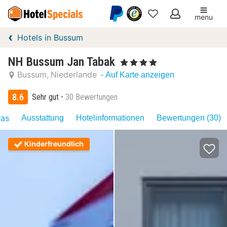
menu
Meine
Hotels in Bussum
Favoriten
NH Bussum Jan Tabak
, 4 Sterne
Bussum
Niederlande
- Auf Karte anzeigen
8.6
Sehr gut
30 Bewertungen
ras
Ausstattung
Hotelinformationen
Bewertungen (30)
Kinderfreundlich