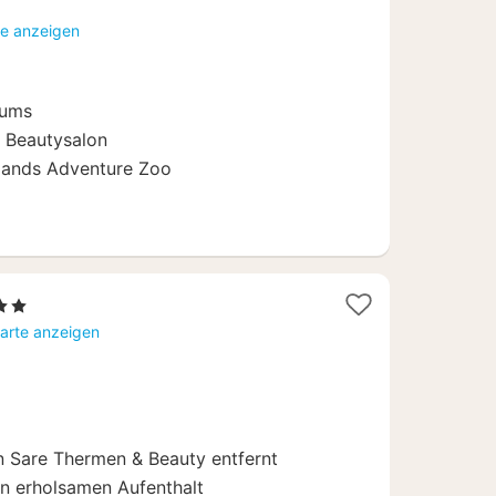
ab
te anzeigen
103
€
rums
& Beautysalon
lands Adventure Zoo
ne
ht
Karte anzeigen
 Sare Thermen & Beauty entfernt
en erholsamen Aufenthalt