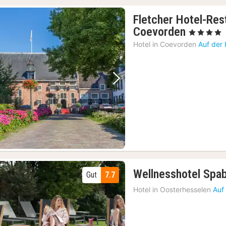
Fletcher Hotel-Res
1
Coevorden
, 4 Sterne
Nacht
Hotel in
Coevorden
Auf der
ab
94
€
Vorheriges Bild
Nächstes Bild
Wellnesshotel Spa
Gut
7.7
Hotel in
Oosterhesselen
Auf