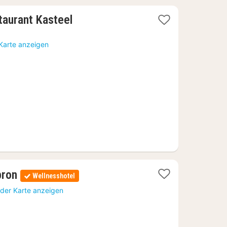
taurant Kasteel
 Karte anzeigen
1
bron
Wellnesshotel
Nacht
 der Karte anzeigen
ab
137
€