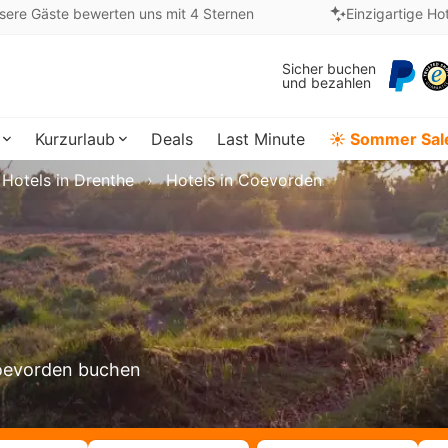
sere Gäste bewerten uns mit 4 Sternen
Einzigartige Ho
Sicher buchen
und bezahlen
Kurzurlaub
Deals
Last Minute
☀️ Sommer Sal
Hotels in Drenthe
Hotels in Coevorden
 Coevorden buchen