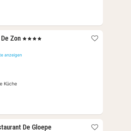
1
 De Zon
, 4 Sterne
Nacht
ab
te anzeigen
74
€
te Küche
3
staurant De Gloepe