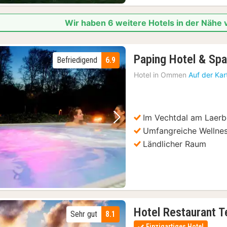
Wir haben 6 weitere Hotels in der Näh
Paping Hotel & Sp
Befriedigend
6.9
Hotel in
Ommen
Auf der Kar
Im Vechtdal am Laer
Vorheriges Bild
Nächstes Bild
Umfangreiche Wellnes
Ländlicher Raum
Hotel Restaurant 
Sehr gut
8.1
Einzigartiges Hotel