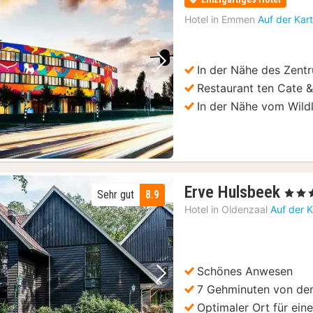
Hotel in
Emmen
Auf der Kar
In der Nähe des Zent
Vorheriges Bild
Nächstes Bild
Restaurant ten Cate 
In der Nähe vom Wild
1
Erve Hulsbeek
, 4 Ster
Sehr gut
8.9
Nac
Hotel in
Oldenzaal
Auf der 
ab
180
€
Schönes Anwesen
Vorheriges Bild
Nächstes Bild
7 Gehminuten von den
Optimaler Ort für ein