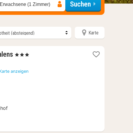
Suchen
 Erwachsene (1 Zimmer)
Karte
1
alens
, 3 Sterne
Nacht
ab
 Karte anzeigen
129
€
nhof