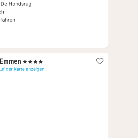
t De Hondsrug
ch
fahren
1
l Emmen
, 4 Sterne
Nacht
Auf der Karte anzeigen
ab
111,57
€