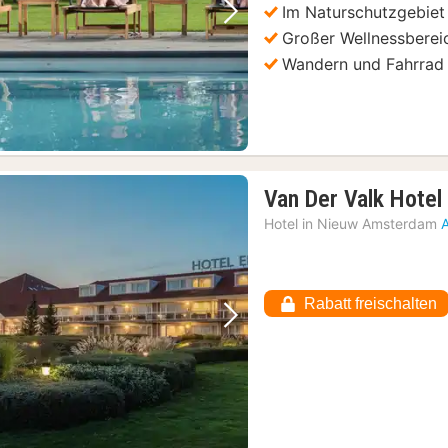
Im Naturschutzgebie
Vorheriges Bild
Nächstes Bild
Großer Wellnessberei
Wandern und Fahrrad 
sort Slagharen
(2)
Van Der Valk Hote
2)
Hotel in
Nieuw Amsterdam
Rabatt freischalten
Vorheriges Bild
Nächstes Bild