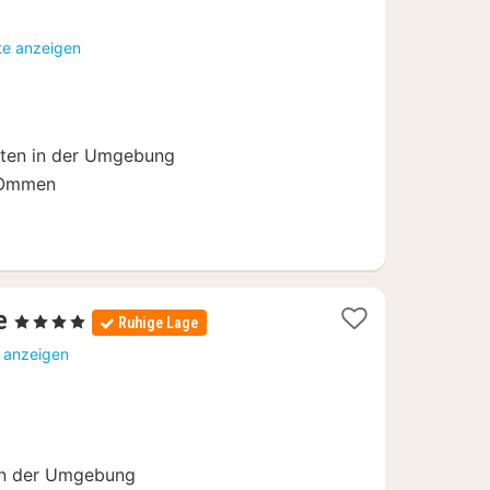
Nächte
ab
te anzeigen
95,33
€
uten in der Umgebung
 Ommen
1
e
, 4 Sterne
Ruhige Lage
Nacht
e anzeigen
ab
99
€
in der Umgebung