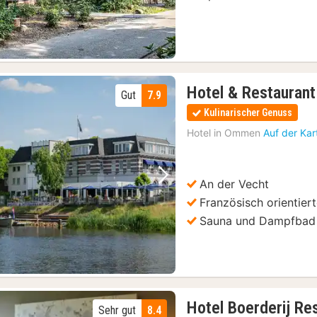
Hotel & Restaurant
Gut
7.9
Kulinarischer Genuss
Hotel in
Ommen
Auf der Kar
An der Vecht
Vorheriges Bild
Nächstes Bild
Französisch orientier
Sauna und Dampfbad
Hotel Boerderij Re
Sehr gut
8.4