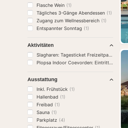
Flasche Wein
(1)
Tägliches 3-Gänge Abendessen
(1)
Zugang zum Wellnessbereich
(1)
Entspannter Sonntag
(1)
Aktivitäten
Slagharen: Tagesticket Freizeitpark & Re
Plopsa Indoor Coevorden: Eintrittskarte
(
Ausstattung
Inkl. Frühstück
(1)
Hallenbad
(1)
Freibad
(1)
Sauna
(1)
Parkplatz
(4)
Fitnessraum/Fitnesscenter
(1)