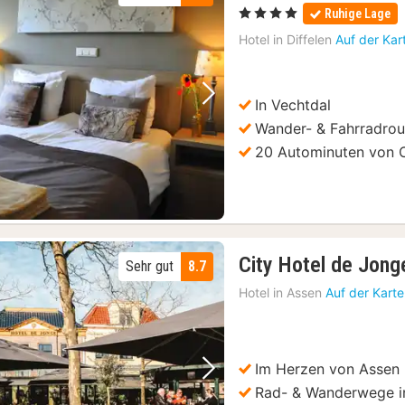
, 4 Sterne
Ruhige Lage
Hotel in
Diffelen
Auf der Kar
In Vechtdal
Vorheriges Bild
Nächstes Bild
Wander- & Fahrradro
20 Autominuten von
City Hotel de Jong
Sehr gut
8.7
Hotel in
Assen
Auf der Kart
Im Herzen von Assen
Vorheriges Bild
Nächstes Bild
Rad- & Wanderwege 