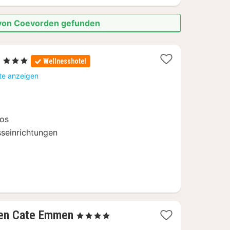
e von Coevorden gefunden
1
a
, 3 Sterne
Wellnesshotel
Nacht
te anzeigen
ab
64
€
bos
seinrichtungen
1
Ten Cate Emmen
, 4 Sterne
Nacht