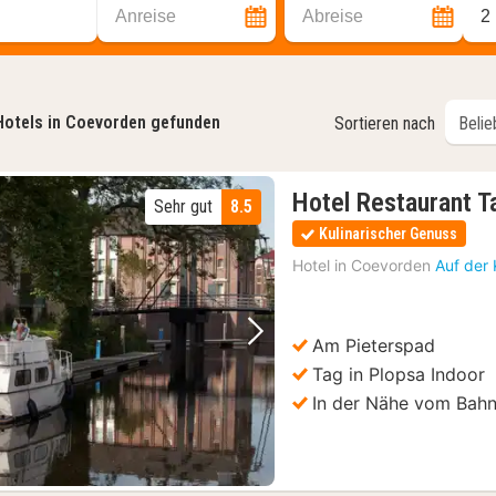
Anreise
Abreise
2
Hotels in Coevorden gefunden
Sortieren nach
Hotel Restaurant T
Sehr gut
8.5
Kulinarischer Genuss
Hotel in
Coevorden
Auf der
Am Pieterspad
Vorheriges Bild
Nächstes Bild
Tag in Plopsa Indoor
In der Nähe vom Bah