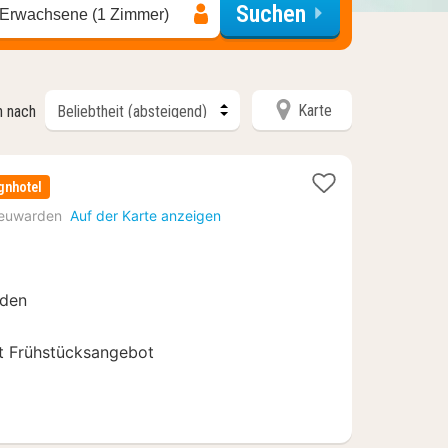
Suchen
 Erwachsene (1 Zimmer)
Karte
n nach
gnhotel
t
euwarden
Auf der Karte anzeigen
92
rden
t Frühstücksangebot