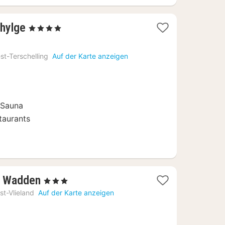
1
hylge
, 4 Sterne
Nacht
ab
st-Terschelling
Auf der Karte anzeigen
229
€
 Sauna
taurants
2
e Wadden
, 3 Sterne
Nächte
st-Vlieland
Auf der Karte anzeigen
ab
197