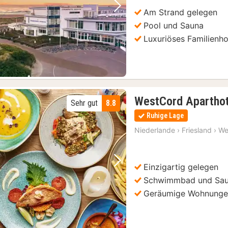
Am Strand gelegen
Vorheriges Bild
Nächstes Bild
Pool und Sauna
Luxuriöses Familienho
WestCord Aparthot
Sehr gut
8.8
Ruhige Lage
Niederlande
›
Friesland
›
We
Einzigartig gelegen
Vorheriges Bild
Nächstes Bild
Schwimmbad und Sa
Geräumige Wohnung