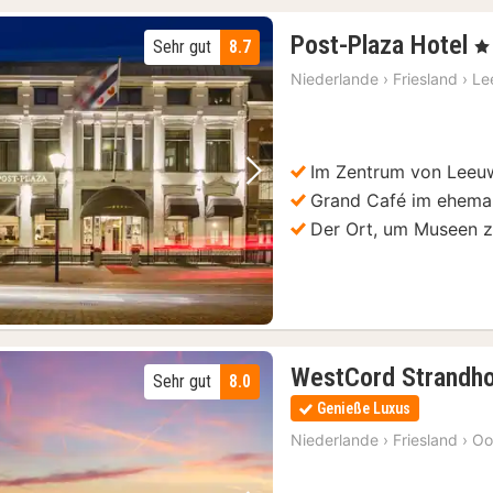
1
Post-Plaza Hotel
Sehr gut
8.7
, 4
N
Niederlande
›
Friesland
›
Le
a
2
€
Im Zentrum von Leeu
Vorheriges Bild
Nächstes Bild
Grand Café im ehema
Der Ort, um Museen z
WestCord Strandho
Sehr gut
8.0
Genieße Luxus
Niederlande
›
Friesland
›
Oo