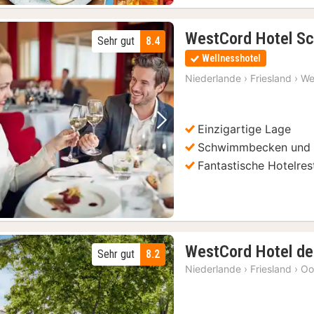
WestCord Hotel Sc
Sehr gut
8.4
Wellnesshotel
Niederlande
›
Friesland
›
We
Einzigartige Lage
Vorheriges Bild
Nächstes Bild
Schwimmbecken und
Fantastische Hotelres
WestCord Hotel d
Sehr gut
8.2
Niederlande
›
Friesland
›
Oo