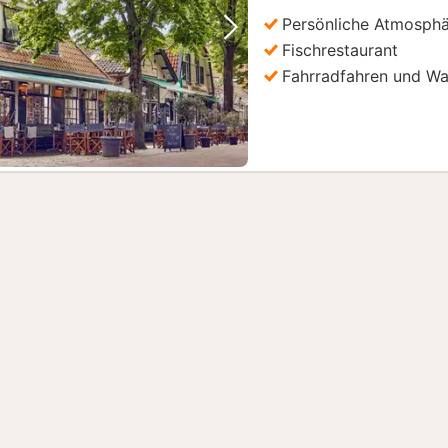
Persönliche Atmosph
Vorheriges Bild
Nächstes Bild
Fischrestaurant
Fahrradfahren und W