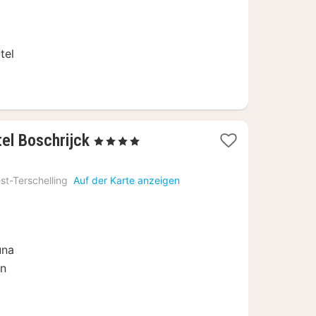
tel
1
el Boschrijck
, 4 Sterne
Nacht
ab
st-Terschelling
Auf der Karte anzeigen
249
€
una
en