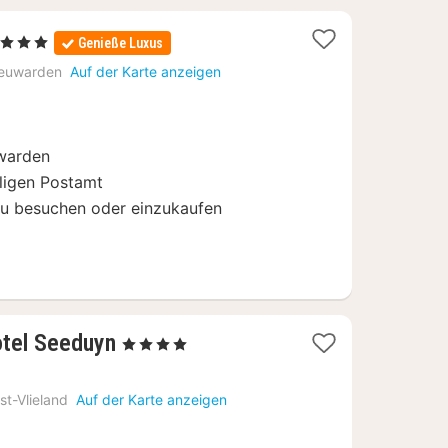
 Sterne
Genieße Luxus
acht
euwarden
Auf der Karte anzeigen
b
44
warden
ligen Postamt
u besuchen oder einzukaufen
1
tel Seeduyn
, 4 Sterne
Nacht
ab
st-Vlieland
Auf der Karte anzeigen
213
€