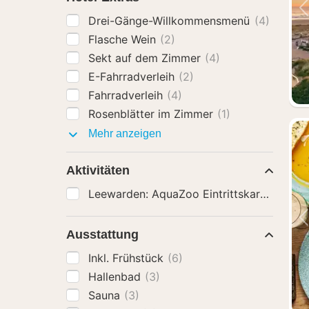
Drei-Gänge-Willkommensmenü
(4)
Flasche Wein
(2)
Sekt auf dem Zimmer
(4)
E-Fahrradverleih
(2)
Fahrradverleih
(4)
Rosenblätter im Zimmer
(1)
Hotel-
Mehr anzeigen
Extras
Aktivitäten
Leewarden: AquaZoo Eintrittskarte
(2)
Ausstattung
Inkl. Frühstück
(6)
Hallenbad
(3)
Sauna
(3)