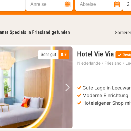
Anreise
Abreise
2
nner Specials in Friesland gefunden
Sortiere
1
Hotel Vie Via
Sehr gut
8.9
Desi
Nach
Niederlande
›
Friesland
›
Le
ab
186,
€
Gute Lage in Leeuwa
Vorheriges Bild
Nächstes Bild
Moderne Einrichtung
Hoteleigener Shop mi