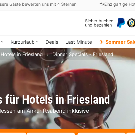
sere Gäste bewerten uns mit 4 Sternen
Einzigartige Ho
Sicher buchen
und bezahlen
Kurzurlaub
Deals
Last Minute
☀️ Sommer Sal
Hotels in Friesland
Dinner Specials - Friesland
 für Hotels in Friesland
ndessen am Ankunftsabend inklusive