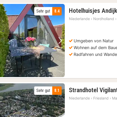
Hotelhuisjes Andij
Sehr gut
8.4
Niederlande
›
Nordholland
›
Umgeben von Natur
Vorheriges Bild
Nächstes Bild
Wohnen auf dem Baue
Radfahren und Wande
Strandhotel Vigilan
Sehr gut
8.1
Niederlande
›
Friesland
›
M