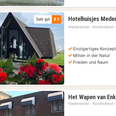
Hotelhuisjes Mede
Sehr gut
8.0
Niederlande
›
Nordholland
›
Einzigartiges Konzep
Vorheriges Bild
Nächstes Bild
Mitten in der Natur
Frieden und Raum
Het Wapen van Enk
Niederlande
›
Nordholland
›