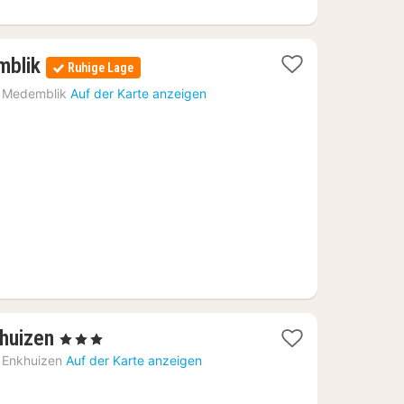
2
mblik
Ruhige Lage
Nächte
Medemblik
Auf der Karte anzeigen
ab
242
€
t
2
huizen
, 3 Sterne
Nächte
Enkhuizen
Auf der Karte anzeigen
ab
121,74