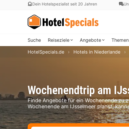
Dein Hotelspezialist seit 20 Jahren
Un
Suche
Reiseziele
Angebote
Themen
HotelSpecials.de
Hotels in Niederlande
Wochenendtrip am IJs
Finde Angebote für ein Wochenende zu z
Wochenende am IJsselmeer planst, kanns