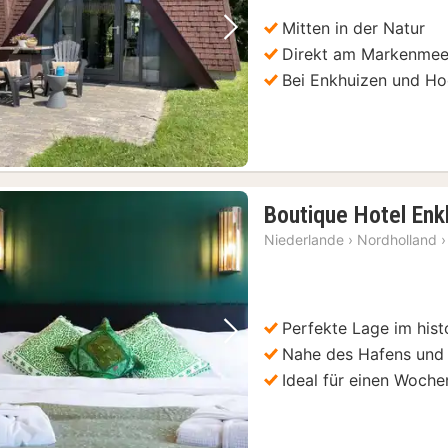
Mitten in der Natur
Vorheriges Bild
Nächstes Bild
Direkt am Markenmee
Bei Enkhuizen und Ho
Boutique Hotel Enk
Niederlande
›
Nordholland
›
Perfekte Lage im his
Vorheriges Bild
Nächstes Bild
Nahe des Hafens und 
Ideal für einen Woch