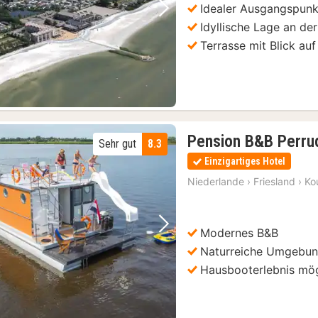
Idealer Ausgangspunkt
Vorheriges Bild
Nächstes Bild
Idyllische Lage an d
Terrasse mit Blick au
Pension B&B Perru
Sehr gut
8.3
Einzigartiges Hotel
Niederlande
›
Friesland
›
Ko
Modernes B&B
Vorheriges Bild
Nächstes Bild
Naturreiche Umgebu
Hausbooterlebnis mög
zee Freilichtmuseum
(3)