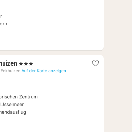
€
r
orn
2
huizen
, 3 Sterne
Nächte
Enkhuizen
Auf der Karte anzeigen
ab
140
€
torischen Zentrum
IJsselmeer
enendausflug