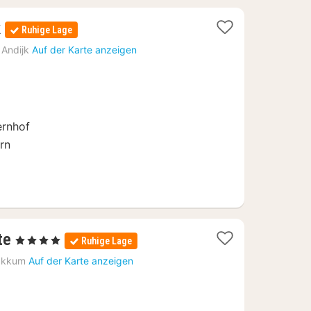
2
k
Ruhige Lage
Nächte
Andijk
Auf der Karte anzeigen
ab
240
€
rnhof
rn
2
te
, 4 Sterne
Ruhige Lage
Nächte
akkum
Auf der Karte anzeigen
ab
77,63
€