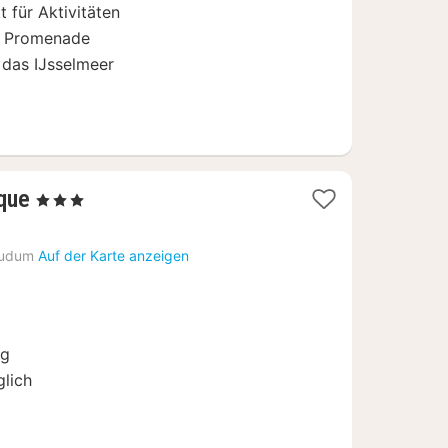
 für Aktivitäten
er Promenade
f das IJsselmeer
2
que
, 3 Sterne
Nächte
ab
udum
Auf der Karte anzeigen
97
€
ng
lich