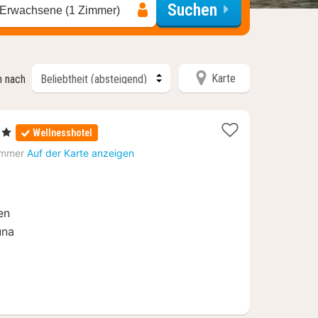
Suchen
 Erwachsene (1 Zimmer)
Karte
n nach
e
Wellnesshotel
te
mmer
Auf der Karte anzeigen
25
en
una