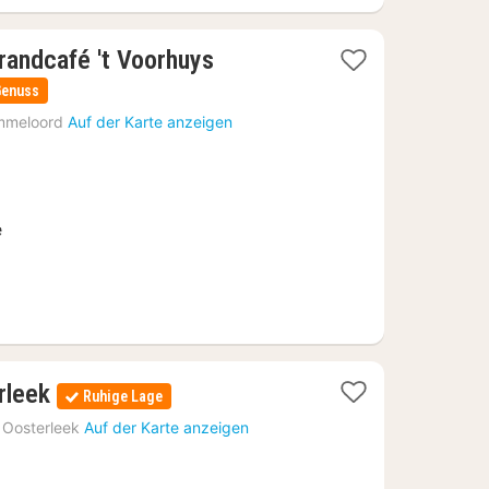
2
randcafé 't Voorhuys
Nächte
Genuss
ab
mmeloord
Auf der Karte anzeigen
104
€
e
2
rleek
Ruhige Lage
Nächte
Oosterleek
Auf der Karte anzeigen
ab
258