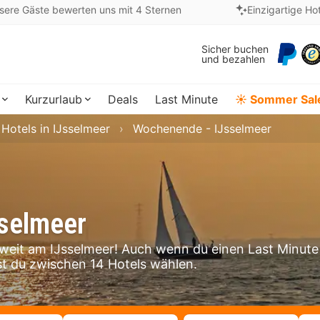
sere Gäste bewerten uns mit 4 Sternen
Einzigartige Ho
Sicher buchen
und bezahlen
Kurzurlaub
Deals
Last Minute
☀️ Sommer Sal
Hotels in IJsselmeer
Wochenende - IJsselmeer
selmeer
weit am IJsselmeer! Auch wenn du einen Last Minute
t du zwischen 14 Hotels wählen.