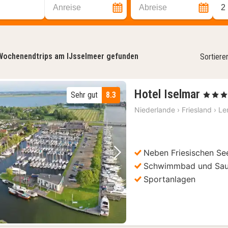
Anreise
Abreise
2
Wochenendtrips am IJsselmeer gefunden
Sortiere
2
Hotel Iselmar
Sehr gut
8.3
, 4 Stern
Näch
Niederlande
›
Friesland
›
Le
ab
154,
€
Neben Friesischen Se
Vorheriges Bild
Nächstes Bild
Schwimmbad und Sa
Sportanlagen