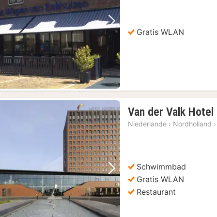
Vorheriges Bild
Nächstes Bild
Gratis WLAN
Van der Valk Hotel
Niederlande
›
Nordholland
›
Schwimmbad
Vorheriges Bild
Nächstes Bild
Gratis WLAN
Restaurant