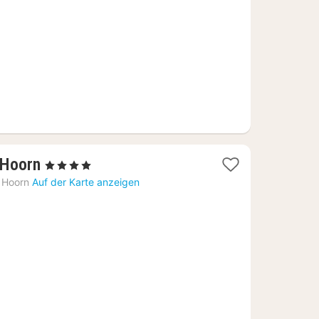
€
2
 Hoorn
, 4 Sterne
Nächte
Hoorn
Auf der Karte anzeigen
ab
120,73
€