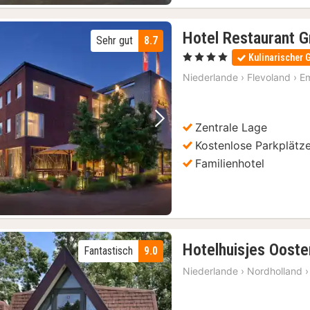
Hotel Restaurant G
Sehr gut
8.7
, 4 Sterne
Kulinarischer 
Niederlande
›
Flevoland
›
E
Zentrale Lage
Vorheriges Bild
Nächstes Bild
Kostenlose Parkplätz
Familienhotel
Hotelhuisjes Ooste
Fantastisch
9.0
Niederlande
›
Nordholland
›