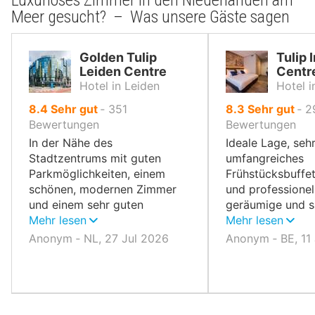
Luxuriöses Zimmer in den Niederlanden am
Meer gesucht? – Was unsere Gäste sagen
Golden Tulip
Tulip 
Leiden Centre
Centr
Hotel in Leiden
Hotel i
von
von
8.4
Sehr gut
‐
351
8.3
Sehr gut
‐
2
10,
10,
Bewertungen
Bewertungen
In der Nähe des
Ideale Lage, seh
Stadtzentrums mit guten
umfangreiches
Parkmöglichkeiten, einem
Frühstücksbuffet
schönen, modernen Zimmer
und professionel
und einem sehr guten
geräumige und 
Frühstück.
Mehr lesen
Zimmer.
Mehr lesen
Anonym ‐ NL, 27 Jul 2026
Anonym ‐ BE, 11