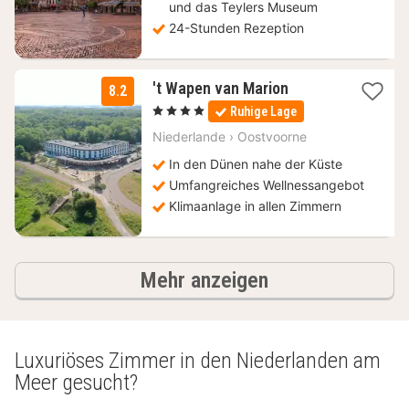
und das Teylers Museum
24-Stunden Rezeption
1
't Wapen van Marion
8.2
Nacht
, 4 Sterne
Ruhige Lage
ab
188,50
Niederlande
›
Oostvoorne
€
In den Dünen nahe der Küste
Umfangreiches Wellnessangebot
Klimaanlage in allen Zimmern
Hotels
Mehr anzeigen
Luxuriöses Zimmer in den Niederlanden am
Meer gesucht?