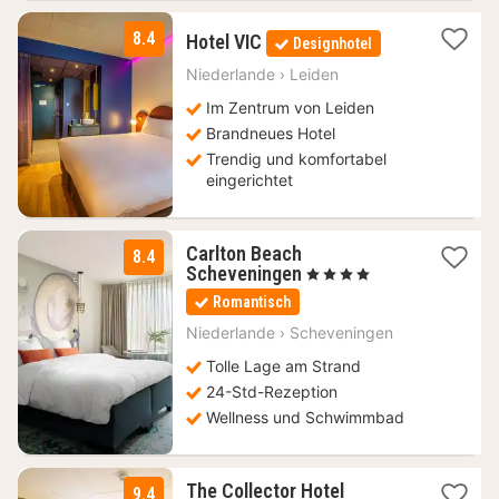
1
8.4
Hotel VIC
Designhotel
Nacht
ab
Niederlande
›
Leiden
156,70
Im Zentrum von Leiden
€
Brandneues Hotel
Trendig und komfortabel
eingerichtet
Carlton Beach
8.4
1
Scheveningen
, 4 Sterne
Nacht
Romantisch
ab
144,26
Niederlande
›
Scheveningen
€
Tolle Lage am Strand
24-Std-Rezeption
Wellness und Schwimmbad
1
The Collector Hotel
9.4