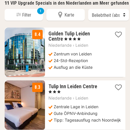
11
VIP Upgrade Specials in den Niederlanden am Meer gefunden
1
Filter
Karte
Golden Tulip Leiden
8.4
1
Centre
, 4 Sterne
Nacht
Niederlande
›
Leiden
ab
164
Zentrum von Leiden
€
24-Std-Rezeption
Ausflug an die Küste
1
Tulip Inn Leiden Centre
8.3
Nacht
, 3 Sterne
ab
Niederlande
›
Leiden
154
€
Zentrale Lage in Leiden
Gute ÖPNV-Anbindung
Tipp: Tagesausflug nach Noordwijk