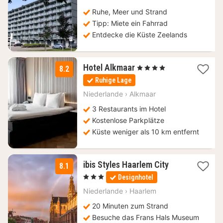
147,50
€
Ruhe, Meer und Strand
Tipp: Miete ein Fahrrad
Entdecke die Küste Zeelands
1
Hotel Alkmaar
, 4 Sterne
8.2
Nacht
Ruhige Lage
ab
144
Niederlande
›
Alkmaar
€
3 Restaurants im Hotel
Kostenlose Parkplätze
Küste weniger als 10 km entfernt
1
ibis Styles Haarlem City
8.1
Nacht
, 3 Sterne
Designhotel
ab
129
Niederlande
›
Haarlem
€
20 Minuten zum Strand
Besuche das Frans Hals Museum