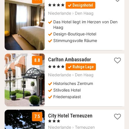
Nacht
, 4 Sterne
Designhotel
ab
999
Niederlande
›
Den Haag
€
Das Hotel liegt im Herzen von Den
Haag
Design-Boutique-Hotel
Stimmungsvolle Räume
1
Carlton Ambassador
8.8
Nacht
, 4 Sterne
Ruhige Lage
ab
180,10
Niederlande
›
Den Haag
€
Historisches Zentrum
Stilvolles Hotel
Friedenspalast
1
City Hotel Terneuzen
7.5
Nacht
, 3 Sterne
ab
Niederlande
›
Terneuzen