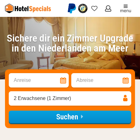
menu
Meine
Favoriten
Sichere dir ein Zimmer Upgrade
in den Niederlanden am Meer
Anreise
Abreise
2 Erwachsene (1 Zimmer)
Suchen