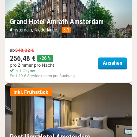
Grand Hotel Amrâth Amsterdam
Amsterdam, Niederlande
8.1
ab
348,02 €
256,48 €
Rabatt
-26 %
Grand
Ansehen
pro Zimmer pro Nacht
Inkl. Citytax
Exkl. 10 € Servicekosten pro Buchung
Inkl. Frühstück