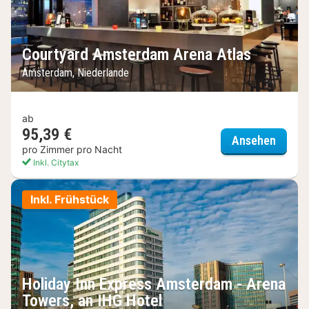
Courtyard Amsterdam Arena Atlas
Amsterdam, Niederlande
ab
95,39 €
Courty
Ansehen
pro Zimmer pro Nacht
Inkl. Citytax
Inkl. Frühstück
Holiday Inn Express Amsterdam - Arena
Towers, an IHG Hotel