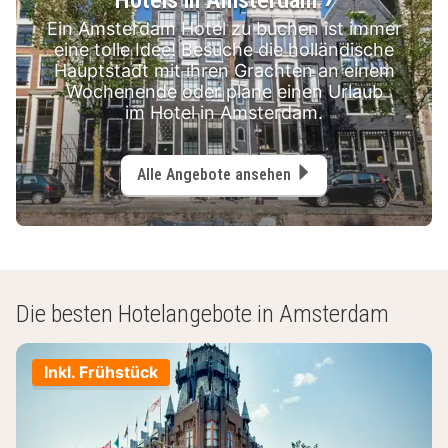
Ein Amsterdam Hotel zu buchen ist immer
eine tolle Idee! Besuche die holländische
Hauptstadt mit ihren Grachten an einem
Wochenende oder plane einen Urlaub
im Hotel in Amsterdam.
Alle Angebote ansehen
Die besten Hotelangebote in Amsterdam
Inkl. Frühstück