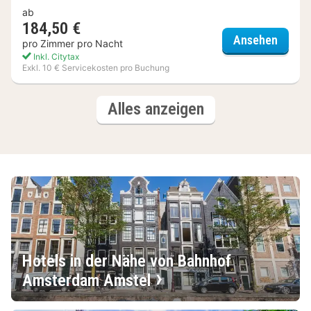
ab
184,50 €
Bilder
Ansehen
pro Zimmer pro Nacht
Inkl. Citytax
Exkl. 10 € Servicekosten pro Buchung
(3
Hotels
Alles anzeigen
Hotels)
Hotels in der Nähe von Bahnhof
Amsterdam Amstel