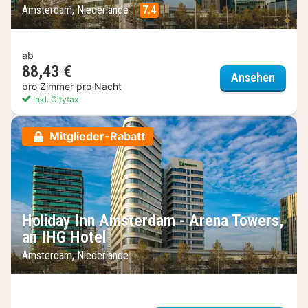
Amsterdam, Niederlande
7.4
ab
88,43 €
Holida
Ansehen
pro Zimmer pro Nacht
Inkl. Citytax
Mitglieder-Rabatt
Holiday Inn Amsterdam - Arena Towers,
an IHG Hotel
Amsterdam, Niederlande