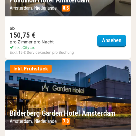
Postillion Hotel Amsterdam
Amsterdam, Niederlande
8.5
ab
150,75 €
Postil
Ansehen
pro Zimmer pro Nacht
Inkl. Citytax
Exkl. 15 € Servicekosten pro Buchung
Inkl. Frühstück
Bilderberg Garden Hotel Amsterdam
Amsterdam, Niederlande
7.8