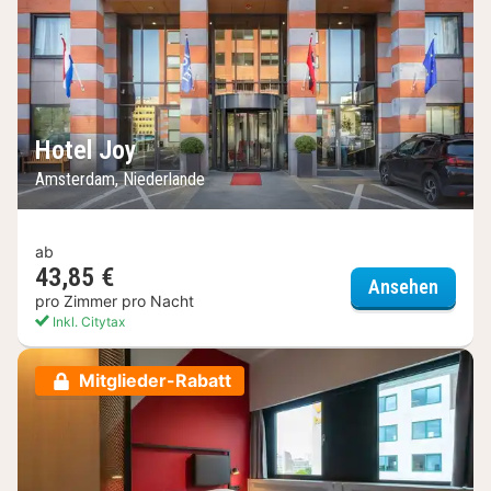
Hotel Joy
Amsterdam, Niederlande
ab
43,85 €
Hotel 
Ansehen
pro Zimmer pro Nacht
Inkl. Citytax
Mitglieder-Rabatt