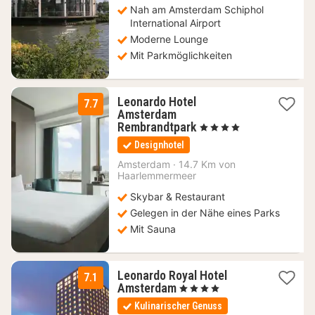
Nah am Amsterdam Schiphol
International Airport
Moderne Lounge
Mit Parkmöglichkeiten
Leonardo Hotel
7.7
Amsterdam
1
Rembrandtpark
, 4 Sterne
Nacht
Designhotel
ab
104,23
Amsterdam
·
14.7 Km von
Haarlemmermeer
€
Skybar & Restaurant
Gelegen in der Nähe eines Parks
Mit Sauna
Leonardo Royal Hotel
7.1
1
Amsterdam
, 4 Sterne
Nacht
Kulinarischer Genuss
ab