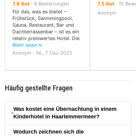
von
von
7.8
Gut
‐
8
Bewertungen
7.5
Gut
‐
15
Bew
10,
10,
Für das, was es bietet –
Anonym
Frühstück, Swimmingpool,
Sauna, Restaurant, Bar und
Dachterrassenbar – ist es ein
relativ preiswertes Hotel. Die
Zimmer sind geräumig.
Mehr lesen
Anonym ‐ NL, 7 Dez 2025
Häufig gestellte Fragen
Was kostet eine Übernachtung in einem
Kinderhotel in Haarlemmermeer?
Wodurch zeichnen sich die