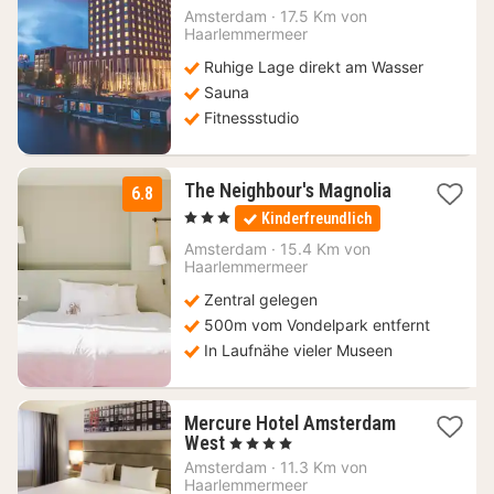
100,41
Amsterdam
·
17.5 Km von
Haarlemmermeer
€
Ruhige Lage direkt am Wasser
Sauna
Fitnessstudio
1
The Neighbour's Magnolia
6.8
Nacht
, 3 Sterne
Kinderfreundlich
ab
82,69
Amsterdam
·
15.4 Km von
Haarlemmermeer
€
Zentral gelegen
500m vom Vondelpark entfernt
In Laufnähe vieler Museen
Mercure Hotel Amsterdam
1
West
, 4 Sterne
Nacht
Amsterdam
·
11.3 Km von
ab
Haarlemmermeer