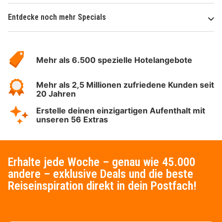
Entdecke noch mehr Specials
Über
Hotelspecials
Mehr als 6.500 spezielle Hotelangebote
Mehr als 2,5 Millionen zufriedene Kunden seit
20 Jahren
Erstelle deinen einzigartigen Aufenthalt mit
unseren 56 Extras
Erhalte jede Woche – genau wie 45.000
andere – exklusive Deals und die beste
Reiseinspiration direkt in dein Postfach!