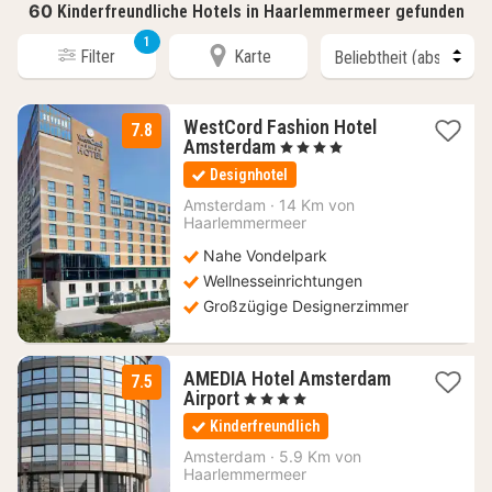
60
Kinderfreundliche Hotels in Haarlemmermeer gefunden
1
Filter
Karte
WestCord Fashion Hotel
7.8
1
Amsterdam
, 4 Sterne
Nacht
Designhotel
ab
122,85
Amsterdam
·
14 Km von
Haarlemmermeer
€
Nahe Vondelpark
Wellnesseinrichtungen
Großzügige Designerzimmer
AMEDIA Hotel Amsterdam
7.5
1
Airport
, 4 Sterne
Nacht
Kinderfreundlich
ab
72,14
Amsterdam
·
5.9 Km von
Haarlemmermeer
€