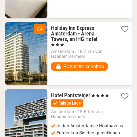
74,30
€
Holiday Inn Express
7.4
Amsterdam - Arena
1
Towers, an IHG Hotel
Nacht
, 3 Sterne
ab
Amsterdam
·
18.7 Km von
88,43
Haarlemmermeer
€
Rabatt freischalten
1
Hotel Pontsteiger
, 4 Sterne
Nacht
Ruhige Lage
ab
108,34
Amsterdam
·
18.6 Km von
Haarlemmermeer
€
In den Amsterdamse Houthavens
Entdecken Sie den gemütlichen