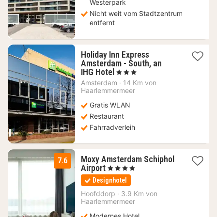
Westerpark
Nicht weit vom Stadtzentrum
entfernt
Holiday Inn Express
Amsterdam - South, an
1
IHG Hotel
, 3 Sterne
Nacht
Amsterdam
·
14 Km von
ab
Haarlemmermeer
79,21
Gratis WLAN
€
Restaurant
Fahrradverleih
Moxy Amsterdam Schiphol
7.6
1
Airport
, 4 Sterne
Nacht
Designhotel
ab
117,61
Hoofddorp
·
3.9 Km von
Haarlemmermeer
€
Modernes Hotel