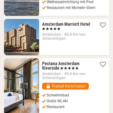
Wellnesseinrichtung mit Pool
Restaurant mit Michelin-Stern
Amsterdam Marriott Hotel
1
, 5 Sterne
Nacht
Amsterdam
·
48.8 Km von
ab
Scheveningen
244,20
€
Pestana Amsterdam
1
Riverside
, 5 Sterne
Nacht
Amsterdam
·
49.8 Km von
ab
Scheveningen
165,38
€
Rabatt freischalten
Schwimmbad
Gratis WLAN
Restaurant