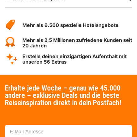
Über
Hotelspecials
Mehr als 6.500 spezielle Hotelangebote
Mehr als 2,5 Millionen zufriedene Kunden seit
20 Jahren
Erstelle deinen einzigartigen Aufenthalt mit
unseren 56 Extras
Erhalte jede Woche – genau wie 45.000
andere – exklusive Deals und die beste
Reiseinspiration direkt in dein Postfach!