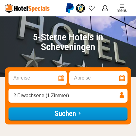
menu
Meine
Favoriten
5-Sterne Hotels in
Scheveningen
Anreise
Abreise
2 Erwachsene (1 Zimmer)
Suchen