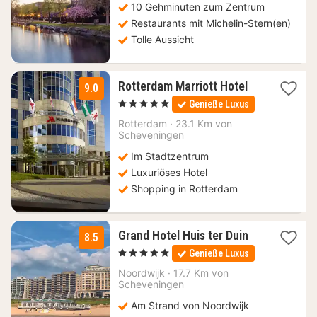
10 Gehminuten zum Zentrum
Restaurants mit Michelin-Stern(en)
Tolle Aussicht
1
Rotterdam Marriott Hotel
9.0
Nacht
, 5 Sterne
Genieße Luxus
ab
186,38
Rotterdam
·
23.1 Km von
Scheveningen
€
Im Stadtzentrum
Luxuriöses Hotel
Shopping in Rotterdam
1
Grand Hotel Huis ter Duin
8.5
Nacht
, 5 Sterne
Genieße Luxus
ab
291,50
Noordwijk
·
17.7 Km von
Scheveningen
€
Am Strand von Noordwijk