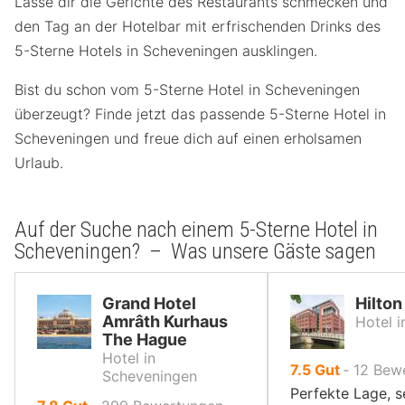
Lasse dir die Gerichte des Restaurants schmecken und
den Tag an der Hotelbar mit erfrischenden Drinks des
5-Sterne Hotels in Scheveningen ausklingen.
Bist du schon vom 5-Sterne Hotel in Scheveningen
überzeugt? Finde jetzt das passende 5-Sterne Hotel in
Scheveningen und freue dich auf einen erholsamen
Urlaub.
Auf der Suche nach einem 5-Sterne Hotel in
Scheveningen? – Was unsere Gäste sagen
Grand Hotel
Hilto
Amrâth Kurhaus
Hotel 
The Hague
Hotel in
von
7.5
Gut
‐
12
Bew
Scheveningen
10,
Perfekte Lage, s
von