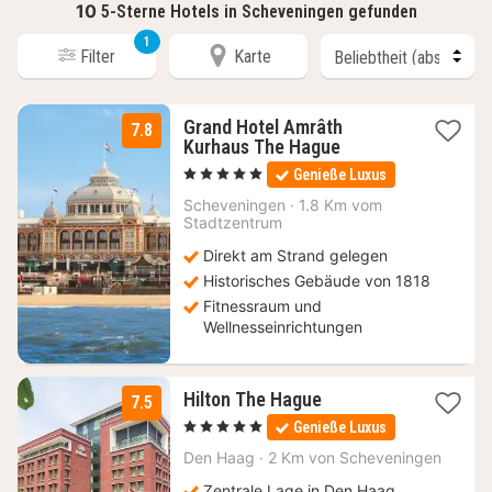
10
5-Sterne Hotels in Scheveningen gefunden
1
Filter
Karte
Grand Hotel Amrâth
7.8
1
Kurhaus The Hague
Nacht
, 5 Sterne
Genieße Luxus
ab
130,92
Scheveningen
·
1.8 Km vom
Stadtzentrum
€
Direkt am Strand gelegen
Historisches Gebäude von 1818
Fitnessraum und
Wellnesseinrichtungen
1
Hilton The Hague
7.5
Nacht
, 5 Sterne
Genieße Luxus
ab
159
Den Haag
·
2 Km von Scheveningen
€
Zentrale Lage in Den Haag