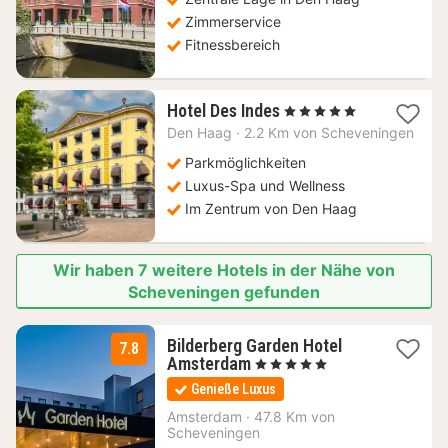
Zimmerservice
Fitnessbereich
1
Hotel Des Indes
, 5 Sterne
Nacht
Den Haag
·
2.2 Km von Scheveningen
ab
168
Parkmöglichkeiten
€
Luxus-Spa und Wellness
Im Zentrum von Den Haag
Wir haben 7 weitere Hotels in der Nähe von
Scheveningen gefunden
Bilderberg Garden Hotel
7.8
1
Amsterdam
, 5 Sterne
Nacht
Genieße Luxus
ab
129,38
Amsterdam
·
47.8 Km von
Scheveningen
€