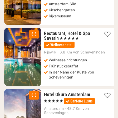
Amsterdam Süd
Kirschengarten
Rijksmuseum
Restaurant, Hotel & Spa
8.3
1
Savarin
, 5 Sterne
Nacht
Wellnesshotel
ab
145,23
Rijswijk
·
6.8 Km von Scheveningen
€
Wellnesseinrichtungen
Frühstücksbuffet
In der Nähe der Küste von
Scheveningen
1
Hotel Okura Amsterdam
8.8
Nacht
, 5 Sterne
Genieße Luxus
ab
271,96
Amsterdam
·
48.7 Km von
Scheveningen
€