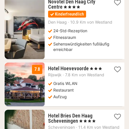
Novotel Den Haag City
1
Centre
, 4 Sterne
Nacht
Kinderfreundlich
ab
85
Den Haag
·
10.9 Km von Westland
€
24-Std-Rezeption
Fitnessraum
Sehenswürdigkeiten fußläufig
erreichbar
1
Hotel Hoevevoorde
, 3 Sterne
7.8
Nacht
Rijswijk
·
7.8 Km von Westland
ab
71,84
Gratis WLAN
€
Restaurant
Aufzug
Hotel Bries Den Haag
1
Scheveningen
, 4 Sterne
Nacht
Scheveningen
·
11.4 Km von Westland