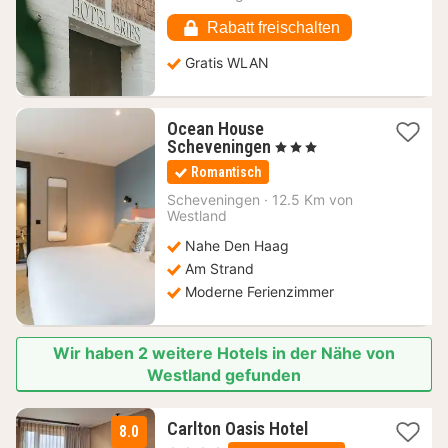
ab
118,35
Rabatt freischalten
€
Gratis WLAN
Ocean House
1
Scheveningen
, 3 Sterne
Nacht
Romantisch
ab
134
Scheveningen
·
12.5 Km von
Westland
€
Nahe Den Haag
Am Strand
Moderne Ferienzimmer
Wir haben 2 weitere Hotels in der Nähe von
Westland gefunden
1
Carlton Oasis Hotel
8.0
Nacht