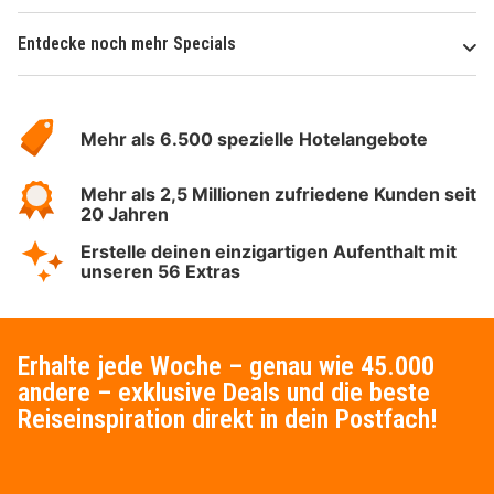
Entdecke noch mehr Specials
Über
Hotelspecials
Mehr als 6.500 spezielle Hotelangebote
Mehr als 2,5 Millionen zufriedene Kunden seit
20 Jahren
Erstelle deinen einzigartigen Aufenthalt mit
unseren 56 Extras
Erhalte jede Woche – genau wie 45.000
andere – exklusive Deals und die beste
Reiseinspiration direkt in dein Postfach!