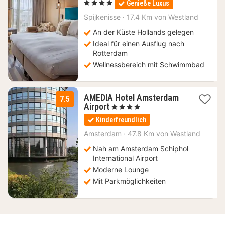
, 4 Sterne
Genieße Luxus
ab
99
Spijkenisse
·
17.4 Km von Westland
€
An der Küste Hollands gelegen
Ideal für einen Ausflug nach
Rotterdam
Wellnessbereich mit Schwimmbad
AMEDIA Hotel Amsterdam
7.5
1
Airport
, 4 Sterne
Nacht
Kinderfreundlich
ab
72,14
Amsterdam
·
47.8 Km von Westland
€
Nah am Amsterdam Schiphol
International Airport
Moderne Lounge
Mit Parkmöglichkeiten