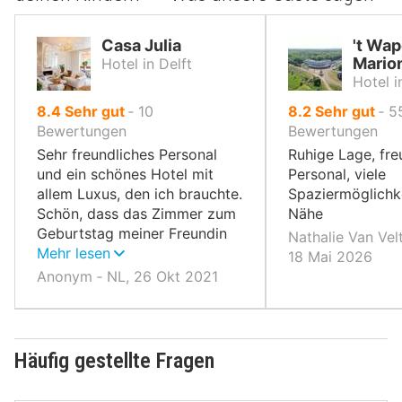
Casa Julia
't Wa
Mario
Hotel in Delft
Hotel 
von
von
8.4
Sehr gut
‐
10
8.2
Sehr gut
‐
5
10,
10,
Bewertungen
Bewertungen
Sehr freundliches Personal
Ruhige Lage, fre
und ein schönes Hotel mit
Personal, viele
allem Luxus, den ich brauchte.
Spaziermöglichke
Schön, dass das Zimmer zum
Nähe
Geburtstag meiner Freundin
Nathalie Van Vel
dekoriert wurde
Mehr lesen
18 Mai 2026
Anonym ‐ NL, 26 Okt 2021
Häufig gestellte Fragen