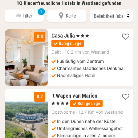
10
Kinderfreundliche Hotels in Westland gefunden
1
Filter
Karte
1
Casa Julia
, 3 Sterne
8.4
Nacht
Ruhige Lage
ab
104,88
Delft
·
10.2 Km von Westland
€
Fußläufig vom Zentrum
Charmantes städtisches Denkmal
Nachhaltiges Hotel
1
't Wapen van Marion
8.2
Nacht
, 4 Sterne
Ruhige Lage
ab
155
Oostvoorne
·
12.7 Km von Westland
€
In den Dünen nahe der Küste
Umfangreiches Wellnessangebot
Klimaanlage in allen Zimmern