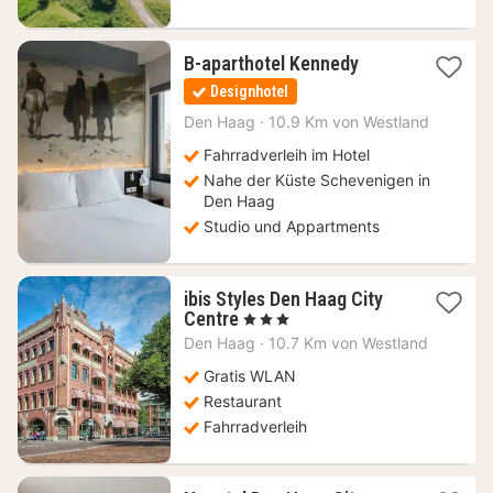
1
B-aparthotel Kennedy
Nacht
Designhotel
ab
132
Den Haag
·
10.9 Km von Westland
€
Fahrradverleih im Hotel
Nahe der Küste Schevenigen in
Den Haag
Studio und Appartments
ibis Styles Den Haag City
1
Centre
, 3 Sterne
Nacht
Den Haag
·
10.7 Km von Westland
ab
83,17
Gratis WLAN
€
Restaurant
Fahrradverleih