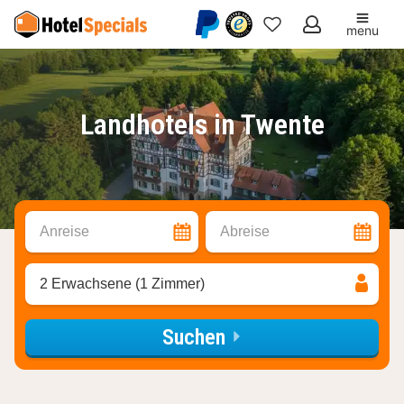
menu
Meine
Favoriten
Landhotels in Twente
Anreise
Abreise
2 Erwachsene (1 Zimmer)
Suchen