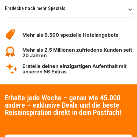
Entdecke noch mehr Specials
Über
Hotelspecials
Mehr als 6.500 spezielle Hotelangebote
Mehr als 2,5 Millionen zufriedene Kunden seit
20 Jahren
Erstelle deinen einzigartigen Aufenthalt mit
unseren 56 Extras
Erhalte jede Woche – genau wie 45.000
andere – exklusive Deals und die beste
Reiseinspiration direkt in dein Postfach!