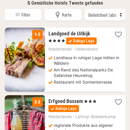
5
Gemütliche Hotels Twente gefunden
Filter
Karte
1
Landgoed de Uitkijk
9.0
Nacht
, 4 Sterne
Ruhige Lage
ab
140
Niederlande
›
Hellendoorn
€
Landhaus in ruhiger Lage mitten in
Wäldern
Am Rand des Nationalparks De
Sallandse Heuvelrug
Restaurant mit Sonnenterrasse
3
Erfgoed Bossem
, 3 Sterne
8.8
Nächte
Ruhige Lage
ab
112,71
Niederlande
›
Lattrop-Breklenkamp
€
regionale Produkte aus eigener