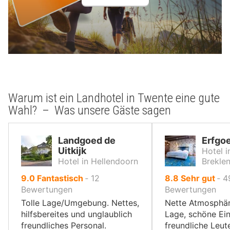
Warum ist ein Landhotel in Twente eine gute
Wahl? – Was unsere Gäste sagen
Landgoed de
Erfgo
Uitkijk
Hotel i
Hotel in Hellendoorn
Brekle
von
von
9.0
Fantastisch
‐
12
8.8
Sehr gut
‐
4
10,
10,
Bewertungen
Bewertungen
Tolle Lage/Umgebung. Nettes,
Nette Atmosphär
hilfsbereites und unglaublich
Lage, schöne Ein
freundliches Personal.
freundliche Leut