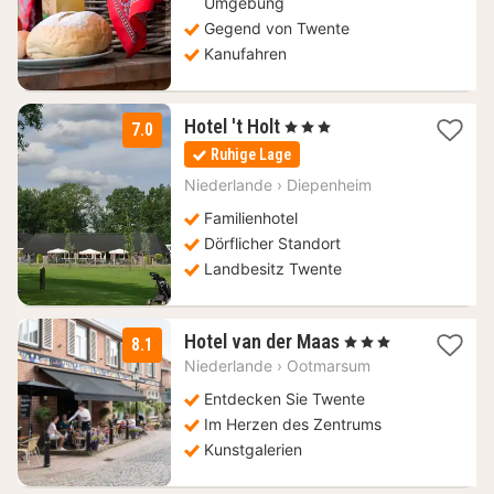
Umgebung
Gegend von Twente
Kanufahren
1
Hotel 't Holt
, 3 Sterne
7.0
Nacht
Ruhige Lage
ab
120
Niederlande
›
Diepenheim
€
Familienhotel
Dörflicher Standort
Landbesitz Twente
1
Hotel van der Maas
, 3 Sterne
8.1
Nacht
Niederlande
›
Ootmarsum
ab
111,15
Entdecken Sie Twente
€
Im Herzen des Zentrums
Kunstgalerien