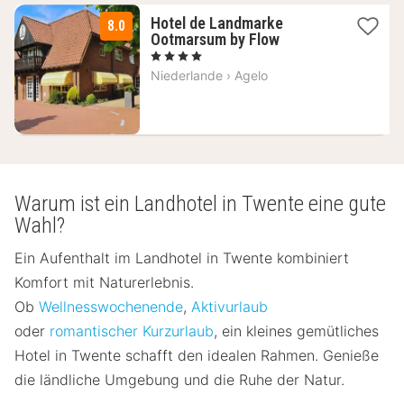
Hotel de Landmarke
8.0
1
Ootmarsum by Flow
Nacht
, 4 Sterne
ab
Niederlande
›
Agelo
108
€
Warum ist ein Landhotel in Twente eine gute
Wahl?
Ein Aufenthalt im Landhotel in Twente kombiniert
Komfort mit Naturerlebnis.
Ob
Wellnesswochenende
,
Aktivurlaub
oder
romantischer Kurzurlaub
, ein kleines gemütliches
Hotel in Twente schafft den idealen Rahmen. Genieße
die ländliche Umgebung und die Ruhe der Natur.