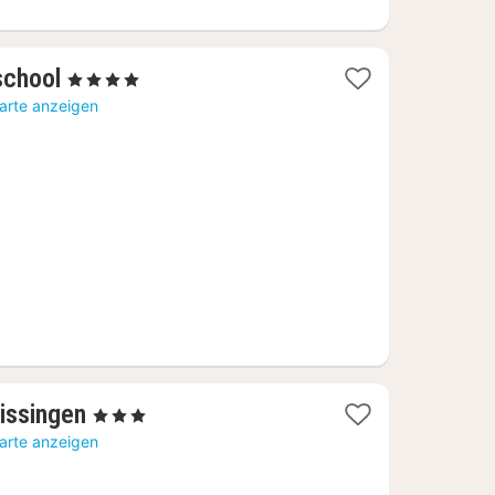
1
school
, 4 Sterne
Nacht
Karte anzeigen
ab
101,57
€
1
lissingen
, 3 Sterne
Nacht
Karte anzeigen
ab
103,55