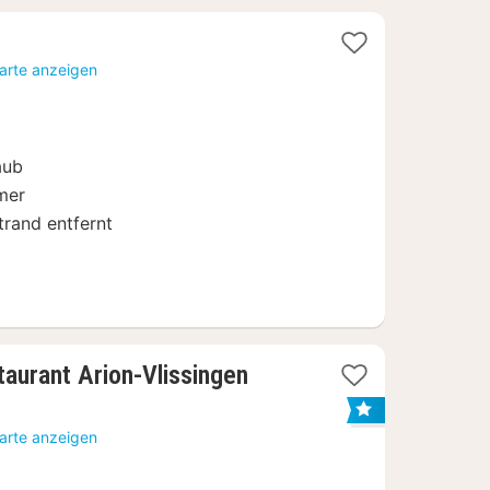
acht
Karte anzeigen
b
38
aub
mer
rand entfernt
taurant Arion-Vlissingen
Karte anzeigen