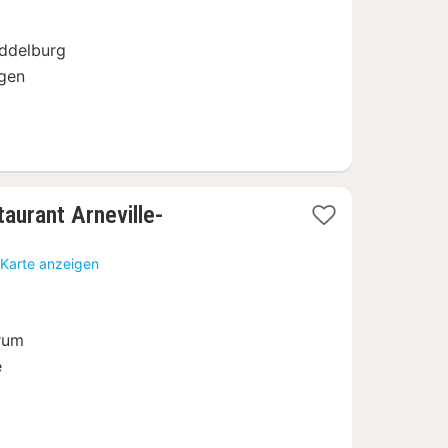
€
iddelburg
ngen
aurant Arneville-
 Karte anzeigen
rum
e