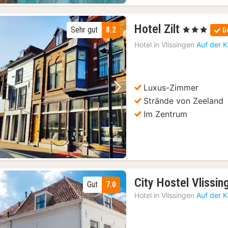
t
(22)
1
Hotel Zilt
Sehr gut
8.2
, 3 Sterne
D
Nacht
)
Hotel in
Vlissingen
Auf der 
ab
102,96
€
Luxus-Zimmer
Vorheriges Bild
Nächstes Bild
Strände von Zeeland
Im Zentrum
City Hostel Vlissin
Gut
7.0
Hotel in
Vlissingen
Auf der 