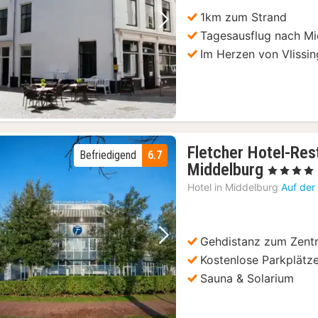
1km zum Strand
Vorheriges Bild
Nächstes Bild
Tagesausflug nach M
Im Herzen von Vlissi
Fletcher Hotel-Rest
Befriedigend
6.7
1
Middelburg
, 4 Sterne
Nacht
Hotel in
Middelburg
Auf der
ab
109
€
Gehdistanz zum Zent
Vorheriges Bild
Nächstes Bild
Kostenlose Parkplätz
Sauna & Solarium