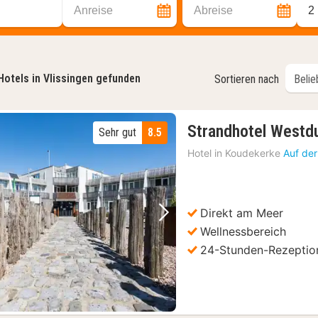
Anreise
Abreise
2
Hotels in Vlissingen gefunden
Sortieren nach
Strandhotel Westd
Sehr gut
8.5
Hotel in
Koudekerke
Auf der
Direkt am Meer
Vorheriges Bild
Nächstes Bild
Wellnessbereich
24-Stunden-Rezeptio