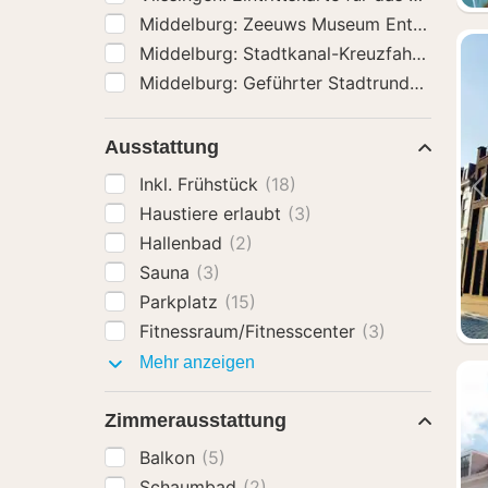
Middelburg: Zeeuws Museum Entry Ticke
Middelburg: Stadtkanal-Kreuzfahrt
(22)
Middelburg: Geführter Stadtrundgang
(22
Ausstattung
Inkl. Frühstück
(18)
Haustiere erlaubt
(3)
Hallenbad
(2)
Sauna
(3)
Parkplatz
(15)
Fitnessraum/Fitnesscenter
(3)
Ausstattung
Mehr anzeigen
Zimmerausstattung
Balkon
(5)
Schaumbad
(2)