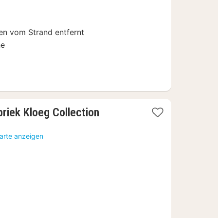
€
n vom Strand entfernt
he
1
riek Kloeg Collection
Nacht
ab
Karte anzeigen
119,92
€