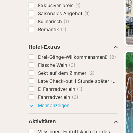
Exklusiver preis
(1)
Saisonales Angebot
(1)
Kulinarisch
(1)
Romantik
(1)
Hotel-Extras
Drei-Gänge-Willkommensmenü
(2)
Flasche Wein
(3)
Sekt auf dem Zimmer
(2)
Late Check-out 1 Stunde später
(2)
E-Fahrradverleih
(1)
Fahrradverleih
(2)
Hotel-
Mehr anzeigen
Extras
Aktivitäten
Vlissingen: Eintrittskarte für das Marine