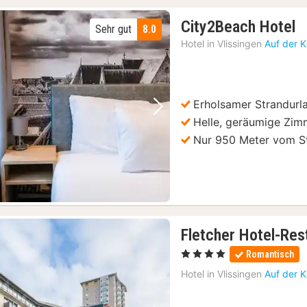
1
City2Beach Hotel
Sehr gut
8.0
N
Hotel in
Vlissingen
Auf der 
a
1
€
Erholsamer Strandurl
Vorheriges Bild
Nächstes Bild
Helle, geräumige Zim
Nur 950 Meter vom St
Fletcher Hotel-Res
1
, 4 Sterne
Romantisch
Nacht
Hotel in
Vlissingen
Auf der 
ab
118