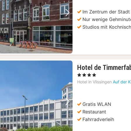
Im Zentrum der Stadt
Vorheriges Bild
Nächstes Bild
Nur wenige Gehminute
Studios mit Kochnisc
Hotel de Timmerfab
, 4 Sterne
Hotel in
Vlissingen
Auf der 
Gratis WLAN
Vorheriges Bild
Nächstes Bild
Restaurant
Fahrradverleih