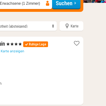
Suchen
 Erwachsene (1 Zimmer)
Karte
1
uin
, 4 Sterne
Ruhige Lage
Nacht
 Karte anzeigen
ab
117
€
n