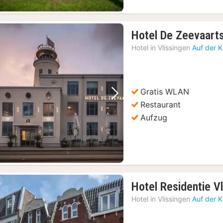
Hotel De Zeevaart
Hotel in
Vlissingen
Auf der 
Gratis WLAN
Vorheriges Bild
Nächstes Bild
Restaurant
Aufzug
Hotel Residentie V
Hotel in
Vlissingen
Auf der 