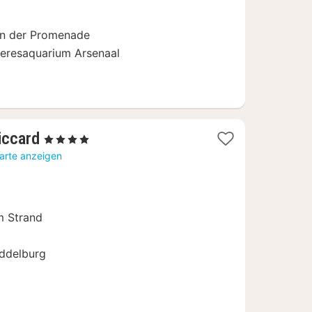
 an der Promenade
eresaquarium Arsenaal
1
iccard
, 4 Sterne
Nacht
Karte anzeigen
ab
114
€
m Strand
iddelburg