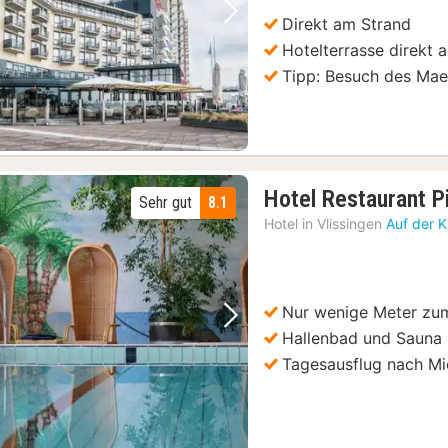
€
Direkt am Strand
Vorheriges Bild
Nächstes Bild
Hotelterrasse direkt
Tipp: Besuch des Mae
Hotel Restaurant P
Sehr gut
8.1
Hotel in
Vlissingen
Auf der 
Nur wenige Meter zu
Vorheriges Bild
Nächstes Bild
Hallenbad und Sauna
Tagesausflug nach M
museum
(14)