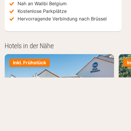
Nah an Walibi Belgium
Kostenlose Parkplätze
Hervorragende Verbindung nach Brüssel
Hotels in der Nähe
Inkl. Frühstück
I
Best Western Wavre
ib
Wavre, Belgien
Lou