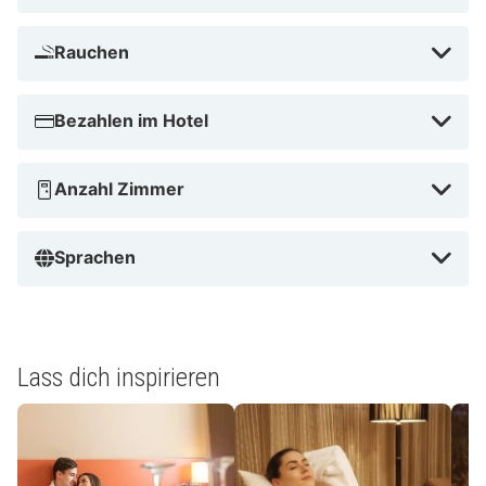
East aufgrund seiner idealen Kombination aus Natur,
Entspannung und abwechslungsreichen
Rauchen
Tagesausflügen. Dank der Nähe zu Walibi Belgium und
der geräumigen Zimmer ist das Hotel perfekt für
Bezahlen im Hotel
Familien. Auch Paare und Geschäftsreisende fühlen
sich hier wohl, denn das Hotel bietet ein Restaurant,
Anzahl Zimmer
einen Swimmingpool und eine hervorragende
Anbindung an Brüssel. Kurz gesagt: eine vielseitige
Wahl für einen entspannten und unbeschwerten
Sprachen
Urlaub.
Lass dich inspirieren