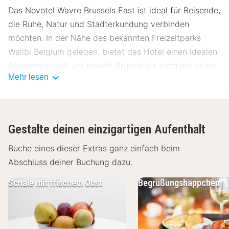
Das Novotel Wavre Brussels East ist ideal für Reisende,
die Ruhe, Natur und Stadterkundung verbinden
möchten. In der Nähe des bekannten Freizeitparks
Walibi Belgium gelegen, bietet das Hotel einen idealen
Ausgangspunkt, um sowohl Brüssel als auch die grüne
Mehr lesen
Umgebung von Wallonisch-Brabant zu erkunden.
Lage Novotel Wavre Brussels East
Das Novotel Wavre Brussels East liegt in ruhiger,
Gestalte deinen einzigartigen Aufenthalt
grüner Umgebung, nur wenige Minuten vom
pulsierenden Stadtzentrum von Wavre entfernt. Der
Buche eines dieser Extras ganz einfach beim
weltberühmte Freizeitpark Walibi Belgium ist fußläufig
Abschluss deiner Buchung dazu.
erreichbar und ideal für Familien und Abenteurer.
Schale mit frischem Obst
Begrüßungshäppchen
Städte wie Brüssel, Leuven und Louvain-la-Neuve sind
ebenfalls bequem mit dem Auto oder öffentlichen
Verkehrsmitteln zu erreichen. Naturliebhaber werden