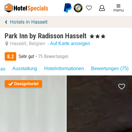
menu
Meine
Hotels in Hasselt
Favoriten
Park Inn by Radisson Hasselt
, 3 Sterne
Hasselt
Belgien
- Auf Karte anzeigen
8.2
Sehr gut
75 Bewertungen
ras
Ausstattung
Hotelinformationen
Bewertungen (75)
Designhotel