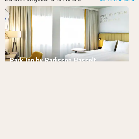
Park Inn by Radisson Hasselt
Hasselt
,
Belgien
8.2
/10
Im Zentrum von Hasselt
Besuche den japanischen Garten
24/7 Essens- und Getränkekiosk
Hotels in der Nähe