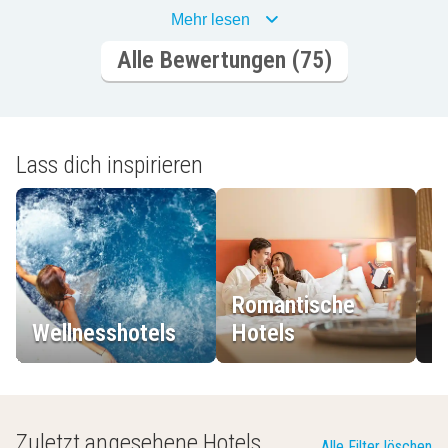
Mehr lesen
Alle Bewertungen (75)
Lass dich inspirieren
Romantische
Wellnesshotels
Hotels
L
Zuletzt angesehene Hotels
Alle Filter löschen