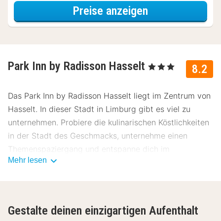
für Dinner Spec
Preise anzeigen
Park Inn by Radisson Hasselt
, 3 Sterne
8.2
Das Park Inn by Radisson Hasselt liegt im Zentrum von
Hasselt. In dieser Stadt in Limburg gibt es viel zu
unternehmen. Probiere die kulinarischen Köstlichkeiten
in der Stadt des Geschmacks, unternehme einen
Themenspaziergang und entspanne dich im
Mehr lesen
Japanischen Garten.
Über das Park Inn by Radisson Hasselt
Alle Zimmer im Park Inn by Radisson Hasselt verfügen
Gestalte deinen einzigartigen Aufenthalt
über einen Flachbild-TV, kostenfreies WLAN sowie