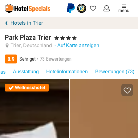
menu
Meine
Hotels in Trier
Favoriten
Park Plaza Trier
, 4 Sterne
Trier
Deutschland
- Auf Karte anzeigen
8.9
Sehr gut
73 Bewertungen
ras
Ausstattung
Hotelinformationen
Bewertungen (73)
Wellnesshotel