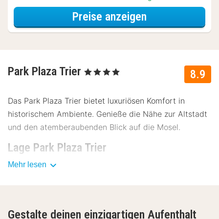
für Dinner Spec
Preise anzeigen
Park Plaza Trier
, 4 Sterne
8.9
Das Park Plaza Trier bietet luxuriösen Komfort in
historischem Ambiente. Genieße die Nähe zur Altstadt
und den atemberaubenden Blick auf die Mosel.
Lage Park Plaza Trier
Mehr lesen
Das Park Plaza Trier liegt im Herzen von Trier, nur
wenige Gehminuten vom Stadtzentrum entfernt. Von
hier aus kannst du die wunderschöne Umgebung mit
dem Fahrrad oder zu Fuß erkunden und ein Glas
Gestalte deinen einzigartigen Aufenthalt
Moselwein genießen. Die Trierer Innenstadt bietet