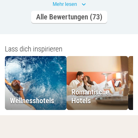
Mehr lesen
Alle Bewertungen (73)
Lass dich inspirieren
Romantische
Wellnesshotels
Hotels
L
Zuletzt angesehene Hotels
Alle Filter löschen