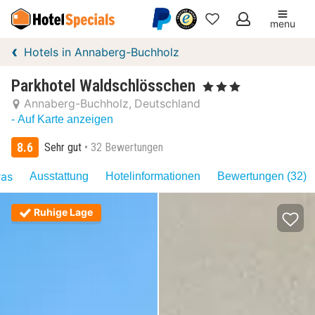
menu
Meine
Hotels in Annaberg-Buchholz
Favoriten
Parkhotel Waldschlösschen
, 3 Sterne
Annaberg-Buchholz
Deutschland
- Auf Karte anzeigen
8.6
Sehr gut
32 Bewertungen
ras
Ausstattung
Hotelinformationen
Bewertungen (32)
Ruhige Lage