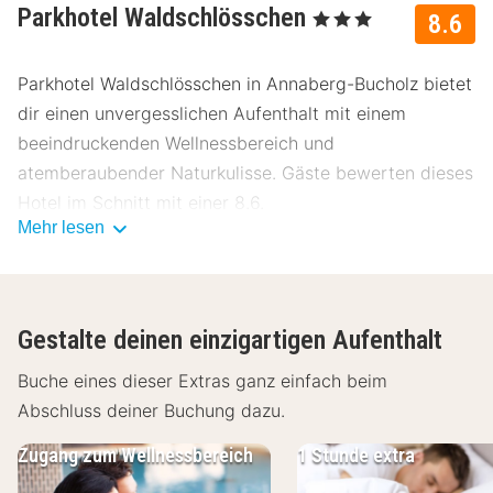
Parkhotel Waldschlösschen
, 3 Sterne
8.6
Parkhotel Waldschlösschen in Annaberg-Bucholz bietet
dir einen unvergesslichen Aufenthalt mit einem
beeindruckenden Wellnessbereich und
atemberaubender Naturkulisse. Gäste bewerten dieses
Hotel im Schnitt mit einer 8.6.
Mehr lesen
Lage Parkhotel Waldschlösschen
Parkhotel Waldschlösschen liegt nur wenige Minuten
vom Stadtzentrum entfernt. In der Umgebung gibt es
Gestalte deinen einzigartigen Aufenthalt
viele Sehenswürdigkeiten zu entdecken:
Buche eines dieser Extras ganz einfach beim
Altes Rathaus (1 km)
Abschluss deiner Buchung dazu.
Stadtpark (1,5 km)
Kunstmuseum (2 km)
Zugang zum Wellnessbereich
1 Stunde extra
Historische Altstadt (2,5 km)
Schlossgarten (3 km)