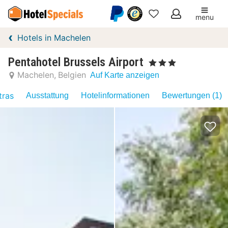
menu
Meine
Hotels in Machelen
Favoriten
Pentahotel Brussels Airport
, 3 Sterne
Machelen
Belgien
Auf Karte anzeigen
tras
Ausstattung
Hotelinformationen
Bewertungen (1)