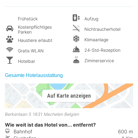
Frühstück
Aufzug
Kostenpflichtiges
Nichtraucherhotel
Parken
Klimaanlage
Haustiere erlaubt
24-Std-Rezeption
Gratis WLAN
Zimmerservice
Hotelbar
Gesamte Hotelausstattung
Auf Karte anzeigen
Berkenlaan 5
1831
Machelen
Belgien
Wie weit ist das Hotel von... entfernt?
Bahnhof
600 m