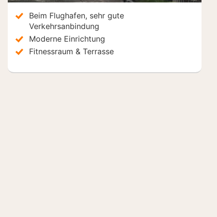
Beim Flughafen, sehr gute
Verkehrsanbindung
Moderne Einrichtung
Fitnessraum & Terrasse
Hotels in der Nähe
Inkl. Frühstück
I
Park Inn by Radisson Brussels
Ib
Brüssel, Belgien
8.6
Die