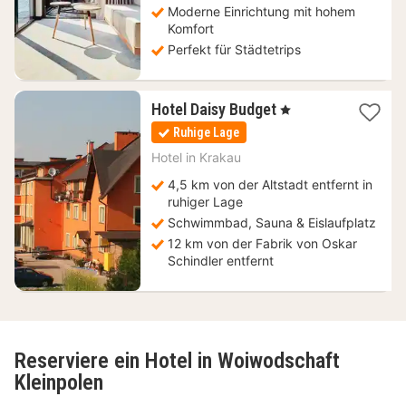
Moderne Einrichtung mit hohem
Komfort
Perfekt für Städtetrips
1
Hotel Daisy Budget
, 1 Sterne
Nacht
Ruhige Lage
ab
37,43
Hotel in
Krakau
€
4,5 km von der Altstadt entfernt in
ruhiger Lage
Schwimmbad, Sauna & Eislaufplatz
12 km von der Fabrik von Oskar
Schindler entfernt
Reserviere ein Hotel in Woiwodschaft
Kleinpolen