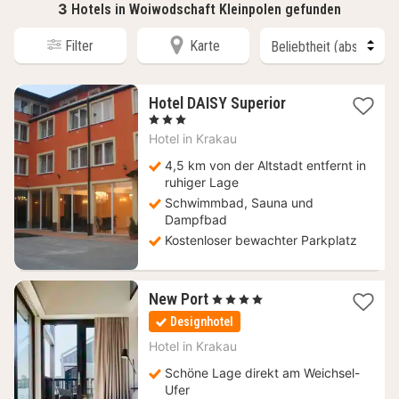
3
Hotels in Woiwodschaft Kleinpolen gefunden
Filter
Karte
1
Hotel DAISY Superior
Nacht
, 3 Sterne
ab
Hotel in
Krakau
52,07
€
4,5 km von der Altstadt entfernt in
ruhiger Lage
Schwimmbad, Sauna und
Dampfbad
Kostenloser bewachter Parkplatz
1
New Port
, 4 Sterne
Nacht
Designhotel
ab
93,90
Hotel in
Krakau
€
Schöne Lage direkt am Weichsel-
Ufer