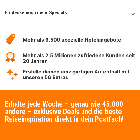
Entdecke noch mehr Specials
Über
Hotelspecials
Mehr als 6.500 spezielle Hotelangebote
Mehr als 2,5 Millionen zufriedene Kunden seit
20 Jahren
Erstelle deinen einzigartigen Aufenthalt mit
unseren 56 Extras
Erhalte jede Woche – genau wie 45.000
andere – exklusive Deals und die beste
Reiseinspiration direkt in dein Postfach!