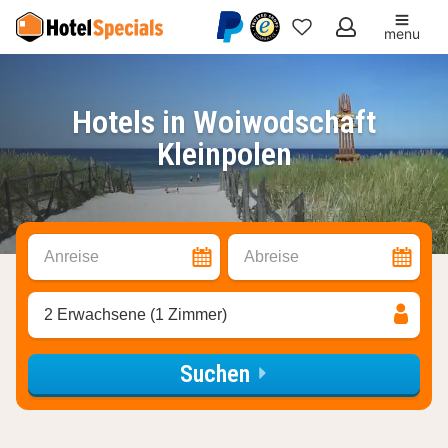
menu
Meine
Favoriten
Hotels in Woiwodschaft
Kleinpolen
Anreise
Abreise
2 Erwachsene (1 Zimmer)
Suchen