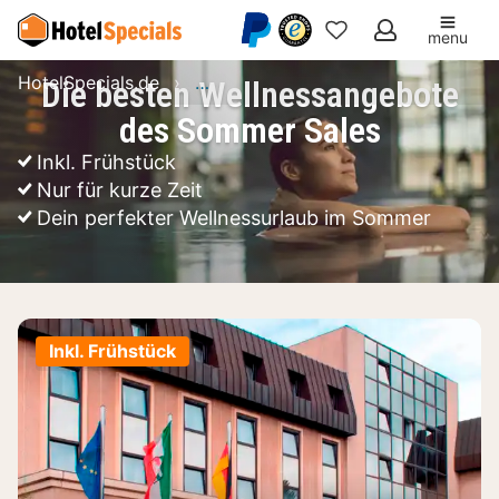
menu
Meine
HotelSpecials.de
Die besten Wellnessangebote des 
Die besten Wellnessangebote
Favoriten
des Sommer Sales
Inkl. Frühstück
Nur für kurze Zeit
Dein perfekter Wellnessurlaub im Sommer
Inkl. Frühstück