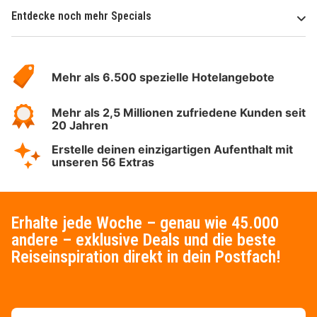
Entdecke noch mehr Specials
Über
Hotelspecials
Mehr als 6.500 spezielle Hotelangebote
Mehr als 2,5 Millionen zufriedene Kunden seit
20 Jahren
Erstelle deinen einzigartigen Aufenthalt mit
unseren 56 Extras
Erhalte jede Woche – genau wie 45.000
andere – exklusive Deals und die beste
Reiseinspiration direkt in dein Postfach!