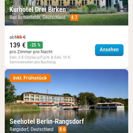
Kurhotel Drei Birken
Bad Rothenfelde, Deutschland
8.7
ab
185 €
139 €
Rabatt
-25 %
Kurhot
Ansehen
pro Zimmer pro Nacht
Exkl. 3 € Citytax p.P.p.N. & Exkl. 10 €
Servicekosten pro Buchung
Inkl. Frühstück
Seehotel Berlin-Rangsdorf
Rangsdorf, Deutschland
8.6