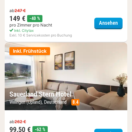
ab
247 €
149 €
Rabatt
-40 %
Privat
Ansehen
pro Zimmer pro Nacht
Inkl. Citytax
Exkl. 10 € Servicekosten pro Buchung
Inkl. Frühstück
Sauerland Stern Hotel
Willingen (Upland), Deutschland
8.4
ab
262 €
99,50 €
Rabatt
-62 %