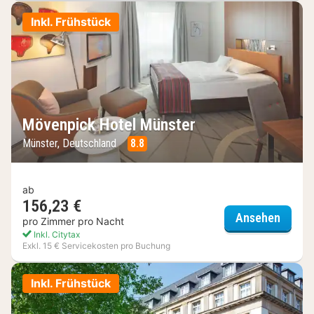
Inkl. Frühstück
Mövenpick Hotel Münster
Münster, Deutschland
8.8
ab
156,23 €
Mövenp
Ansehen
pro Zimmer pro Nacht
Inkl. Citytax
Exkl. 15 € Servicekosten pro Buchung
Inkl. Frühstück