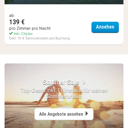
ab
139 €
Seehot
Ansehen
pro Zimmer pro Nacht
Inkl. Citytax
Exkl. 10 € Servicekosten pro Buchung
(8
Hotels)
Sommer Sale
Top-Deals inkl. Frühstück für deinen
Sommerurlaub
Alle Angebote ansehen