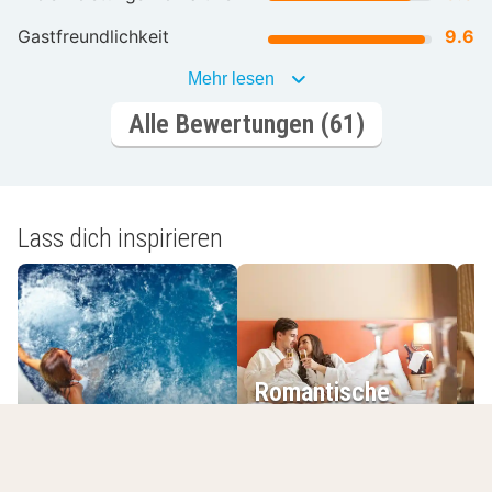
Gastfreundlichkeit
9.6
Mehr lesen
Alle Bewertungen (61)
Lass dich inspirieren
Romantische
Wellnesshotels
Hotels
L