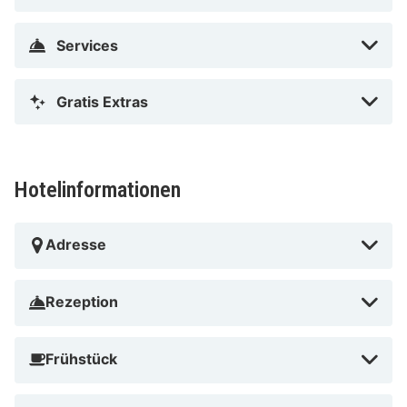
Denkmälern und alten Kirchen vorbei. Fahrradfahrer
können der Natur auf den Waldwegen näher kommen.
Services
Egal, wofür du dich entscheidenst, das Schloss Hotel
Holzrichter ist der ideale Ausganspunkt um das
Gratis Extras
Sauerland und seine Besonderheiten zu erkunden.
Hotelinformationen
Adresse
Rezeption
Frühstück