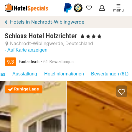
menu
Meine
Hotels in Nachrodt-Wiblingwerde
Favoriten
Schloss Hotel Holzrichter
, 4 Sterne
Nachrodt-Wiblingwerde
Deutschland
- Auf Karte anzeigen
9.3
Fantastisch
61 Bewertungen
ras
Ausstattung
Hotelinformationen
Bewertungen (61)
Ruhige Lage