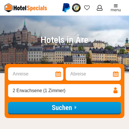
menu
Meine
Favoriten
Hotels in Åre
Anreise
Abreise
2 Erwachsene (1 Zimmer)
Suchen