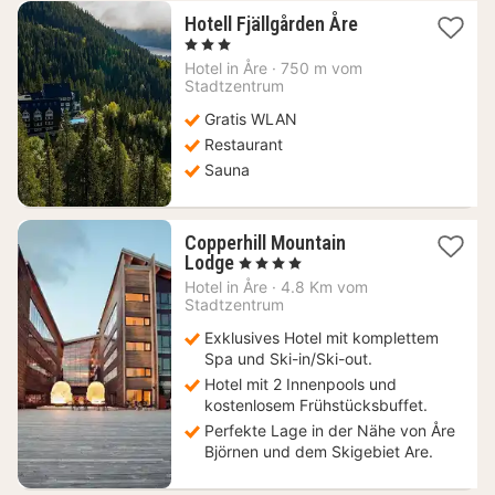
1
Hotell Fjällgården Åre
Nacht
, 3 Sterne
ab
Hotel in
Åre
·
750 m vom
89,13
Stadtzentrum
€
Gratis WLAN
Restaurant
Sauna
Copperhill Mountain
1
Lodge
, 4 Sterne
Nacht
Hotel in
Åre
·
4.8 Km vom
ab
Stadtzentrum
203,08
Exklusives Hotel mit komplettem
€
Spa und Ski-in/Ski-out.
Hotel mit 2 Innenpools und
kostenlosem Frühstücksbuffet.
Perfekte Lage in der Nähe von Åre
Björnen und dem Skigebiet Are.