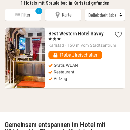
1
Hotels mit Sprudelbad in Karlstad gefunden
1
Filter
Karte
Best Western Hotel Savoy
1
, 3 Sterne
Nacht
Karlstad
·
150 m vom Stadtzentrum
ab
169,71
Rabatt freischalten
€
Gratis WLAN
Restaurant
Aufzug
Gemeinsam entspannen im Hotel mit