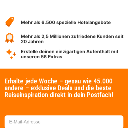
Über
Hotelspecials
Mehr als 6.500 spezielle Hotelangebote
Mehr als 2,5 Millionen zufriedene Kunden seit
20 Jahren
Erstelle deinen einzigartigen Aufenthalt mit
unseren 56 Extras
Erhalte jede Woche – genau wie 45.000
andere – exklusive Deals und die beste
Reiseinspiration direkt in dein Postfach!