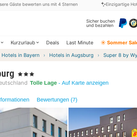
sere Gäste bewerten uns mit 4 Sternen
Einzigartige Ho
Sicher buchen
und bezahlen
Kurzurlaub
Deals
Last Minute
☀️ Sommer Sal
Hotels in Bayern
Hotels in Augsburg
Super 8 by W
burg
, 3 Sterne
eutschland
Tolle Lage
- Auf Karte anzeigen
nformationen
Bewertungen (7)