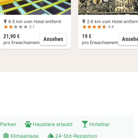
in Mittag- und Abendessen genießen kannst.
6.5 km vom Hotel entfernt
2.6 km vom Hotel entfern
 Augsburg
2.1
4.6
ück
st der ideale Ausgangspunkt, um die faszinierende U
21,90 €
19 €
Augsburg: 2-Stunden-Ticket für 
Ansehen
Anseh
pro Erwachsenem
pro Erwachsenem
alsiedlung der Welt, oder erkunde das Römische Muse
 auch den wunderschönen Botanischen Garten und da
 Parken
Haustiere erlaubt
Hotelbar
Klimaanlage
24-Std-Rezeption