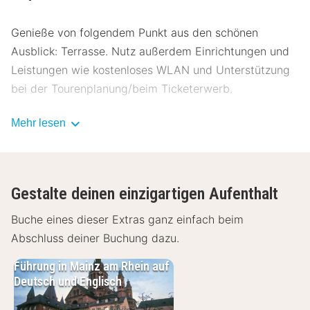
Genieße von folgendem Punkt aus den schönen
Ausblick: Terrasse. Nutz außerdem Einrichtungen und
Leistungen wie kostenloses WLAN und Unterstützung
bei der Tourenplanung/beim Ticketerwerb.
Gegen Gebühr wird täglich von 06:30 Uhr bis
Mehr lesen
10:00 Uhr ein Frühstücksbuffet angeboten.
Die Hotelstars Union vergibt offiziell
Sternebeurteilungen für Unterkünfte in diesem Land:
Gestalte deinen einzigartigen Aufenthalt
Deutschland. Diese Unterkunft erhielt 3 stars.
Buche eines dieser Extras ganz einfach beim
Zum Angebot gehören kostenlose Zeitungen in der
Abschluss deiner Buchung dazu.
Lobby, ein Textilreinigungsservice und eine rund um
Führung in Mainz am Rhein auf
die Uhr besetzte Rezeption. Vor Ort gibt es Folgendes:
Deutsch und Englisch
Parken ohne Service (kostenpflichtig).