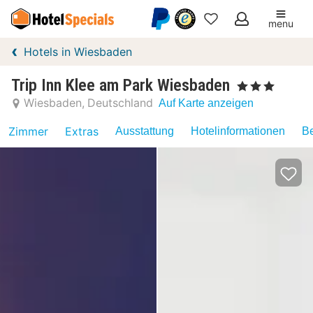
menu
Meine
Hotels in Wiesbaden
Favoriten
Trip Inn Klee am Park Wiesbaden
, 3 Sterne
Wiesbaden
Deutschland
Auf Karte anzeigen
Zimmer
Extras
Ausstattung
Hotelinformationen
Be