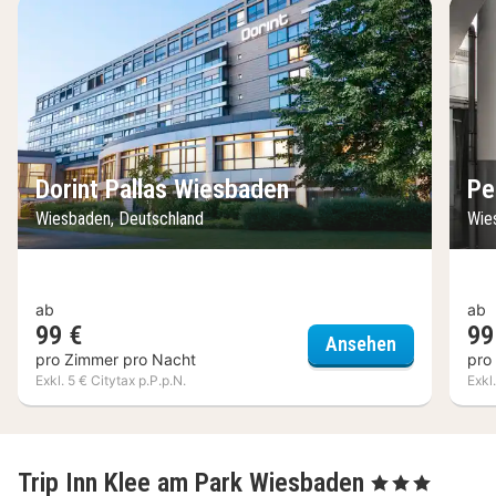
Dorint Pallas Wiesbaden
Pe
Wiesbaden, Deutschland
Wie
ab
ab
99 €
99
Dorint Pall
Ansehen
pro Zimmer pro Nacht
pro
Exkl. 5 € Citytax p.P.p.N.
Exkl
Trip Inn Klee am Park Wiesbaden
, 3 Sterne