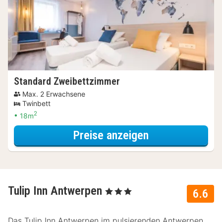
Standard Zweibettzimmer
Max. 2 Erwachsene
Twinbett
2
18m
für Last Minute
Preise anzeigen
Tulip Inn Antwerpen
, 3 Sterne
6.6
Das Tulip Inn Antwerpen im pulsierenden Antwerpen