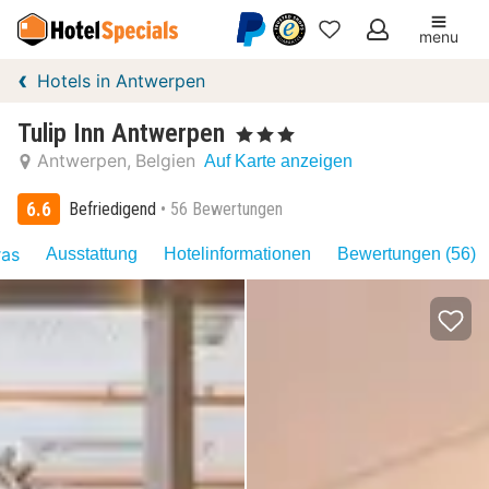
menu
Meine
Hotels in Antwerpen
Favoriten
Tulip Inn Antwerpen
, 3 Sterne
Antwerpen
Belgien
Auf Karte anzeigen
6.6
Befriedigend
56 Bewertungen
ras
Ausstattung
Hotelinformationen
Bewertungen (56)