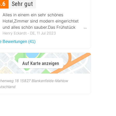
8.6
Sehr gut
Alles in einem ein sehr schönes
Hotel,Zimmer sind modern eingerichtet
und alles schön sauber.Das Frühstück
war reichhaltig und lecker.
Henry Eckardt ‐ DE, 11 Jul 2023
le Bewertungen (41)
Auf Karte anzeigen
chenweg 18
15827
Blankenfelde-Mahlow
utschland