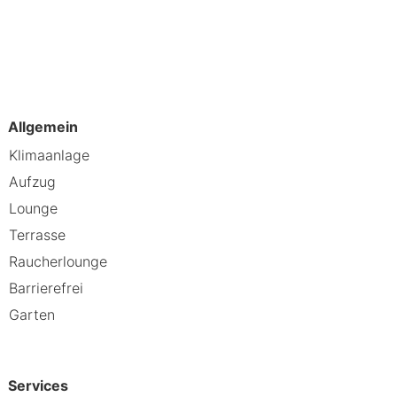
nergie tanken. Der großzügige
e Erholung.
Allgemein
Klimaanlage
Aufzug
Lounge
:
Terrasse
Raucherlounge
Barrierefrei
Garten
Services