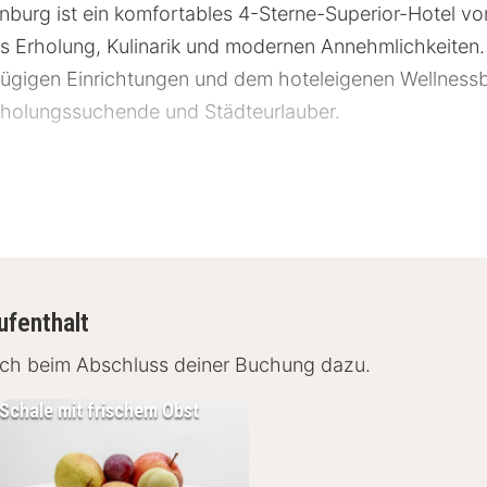
nburg ist ein komfortables 4-Sterne-Superior-Hotel vo
s Erholung, Kulinarik und modernen Annehmlichkeiten
gigen Einrichtungen und dem hoteleigenen Wellnessbe
Erholungssuchende und Städteurlauber.
 Brandenburg
enburg bietet eine ideale Ausgangslage für Ausflüge n
n BER ist das Hotel bequem erreichbar und eignet sic
ufenthalt
fach beim Abschluss deiner Buchung dazu.
Schale mit frischem Obst
landschaften – in der Umgebung
l Berlin Brandenburg