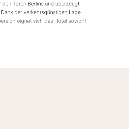
r den Toren Berlins und überzeugt
. Dank der verkehrsgünstigen Lage
reich eignet sich das Hotel sowohl
ach Berlin und Potsdam. Durch die
h hervorragend für Geschäftsreisen,