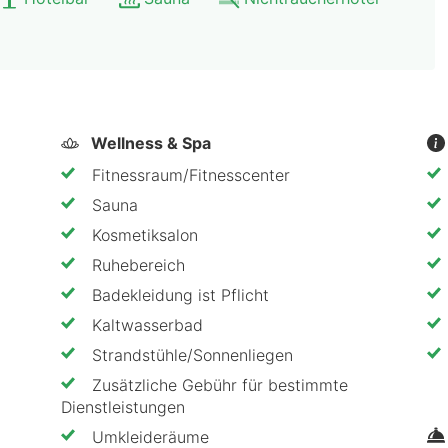
burg kannst du den Alltag hinter dir lassen und neue E
ssetzungen für entspannte Wohlfühlmomente und aktiv
Wellness & Spa
ungen
Fitnessraum/Fitnesscenter
Sauna
r Valk Hotel Berlin Brandenburg empfiehlt
Kosmetiksalon
Van der Valk Hotel Berlin Brandenburg buchen solltest
Ruhebereich
Badekleidung ist Pflicht
ughafen BER
mit Schwimmbad und Sauna
Kaltwasserbad
adestationen
Strandstühle/Sonnenliegen
 Tageszeit
Zusätzliche Gebühr für bestimmte
in und Brandenburg
Dienstleistungen
Umkleideräume