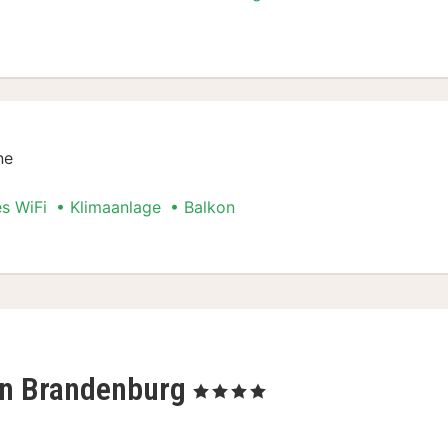
cial
ne
es WiFi
Klimaanlage
Balkon
cial
lin Brandenburg
, 4 Sterne