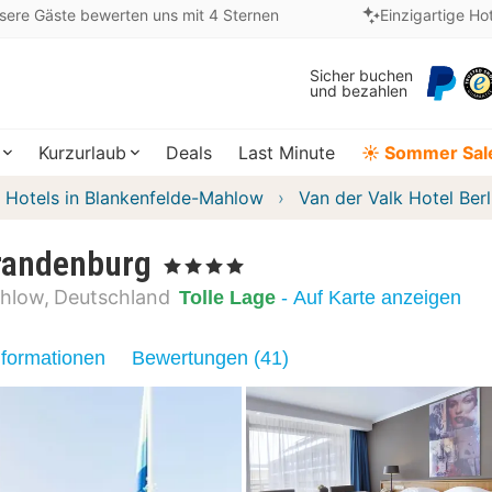
sere Gäste bewerten uns mit 4 Sternen
Einzigartige Ho
Sicher buchen
und bezahlen
Kurzurlaub
Deals
Last Minute
☀️ Sommer Sal
Hotels in Blankenfelde-Mahlow
Van der Valk Hotel Ber
Brandenburg
, 4 Sterne
ahlow
Deutschland
Tolle Lage
- Auf Karte anzeigen
nformationen
Bewertungen (41)