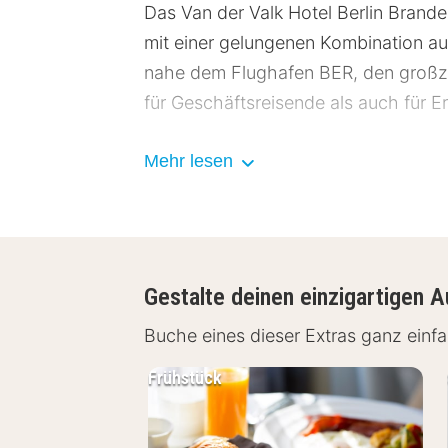
Das Van der Valk Hotel Berlin Brande
mit einer gelungenen Kombination au
nahe dem Flughafen BER, den großzü
für Geschäftsreisende als auch für 
Lage Van der Valk Hotel Berlin
Mehr lesen
Das Van der Valk Hotel Berlin Brand
Nähe zur Autobahn und zum Flughafe
Kurzurlaube und Veranstaltungen.
Gestalte deinen einzigartigen A
Flughafen BER – ca. 17 km
Berlin Zentrum – ca. 39 km
Buche eines dieser Extras ganz ein
Potsdam – ca. 30 km
Frühstück
Brandenburger Seen- und Natur
Einrichtungen Van der Valk Hote