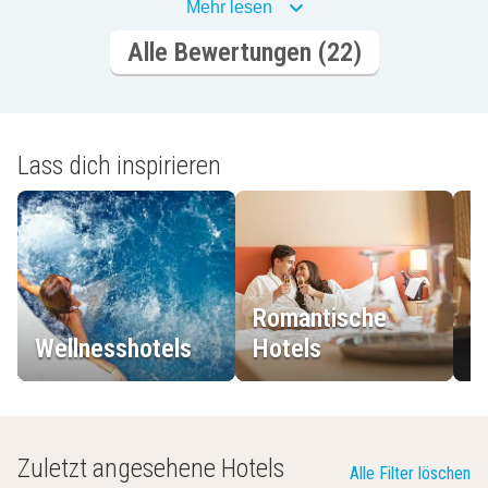
Mehr lesen
Alle Bewertungen (22)
Lass dich inspirieren
Romantische
Wellnesshotels
Hotels
L
Zuletzt angesehene Hotels
Alle Filter löschen