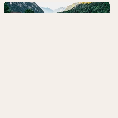
Walliserhof
Brand bei Bludenz
,
Österreich
8.5
/10
Wellnessbereich
Idyllische Umgebung
Individuelle Zimmer
Hotels in der Nähe