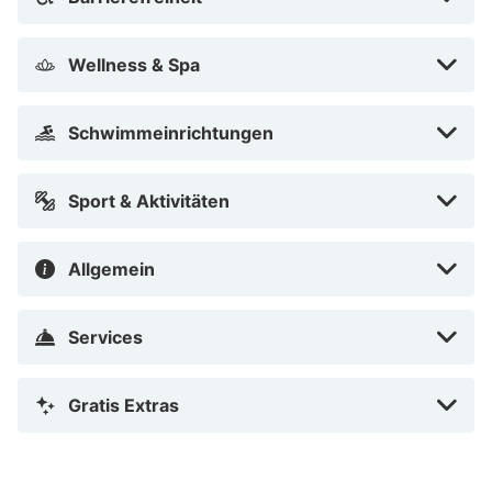
selbstgemachte Pasta oder Kräuter vom biologischen
Bauernhof, einfach authentisch, und unverkennbar
Walliserhof.
Wellness & Spa
Umgebung Walliserhof
Schwimmeinrichtungen
In der Umgebung des Walliserhofs gibt es viel zu tun.
Probiere die zahlreichen Aktivitäten im Freien wie
Sport & Aktivitäten
Skifahren, Wandern, Radfahren und Klettern. Das Hotel
liegt direkt an den Pisten und Liften. Im Sommer
kannst du auch in den nahegelegenen Seen
Allgemein
schwimmen oder am Fluss entlang spazieren.
Sehenswürdigkeiten in der Nähe sind das
Services
Schattenburg-Museum und das Montafoner
Heimatmuseum.
Gratis Extras