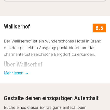
Walliserhof
8.5
Der Walliserhof ist ein wunderschönes Hotel in Brand,
das den perfekten Ausgangspunkt bietet, um das
charmante österreichische Bergdorf zu erkunden.
Über Walliserhof
Mehr lesen
Der Walliserhof ist die ideale Unterkunft, um in
wunderschöner Umgebung zu entspannen.
Einrichtungen Walliserhof
Gestalte deinen einzigartigen Aufenthalt
Der Walliserhof ist ein traditionelles österreichisches
Hotel mit gemütlichen Zimmern und Suiten. Jedes
Buche eines dieser Extras ganz einfach beim