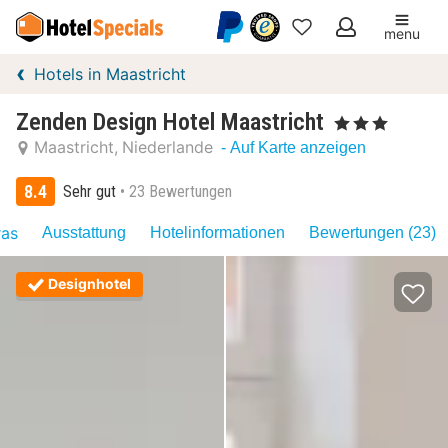
menu
Meine
Hotels in Maastricht
Favoriten
Zenden Design Hotel Maastricht
, 3 Sterne
Maastricht
Niederlande
- Auf Karte anzeigen
8.4
Sehr gut
23 Bewertungen
ras
Ausstattung
Hotelinformationen
Bewertungen (23)
Designhotel