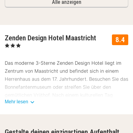
Alle anzeigen
Zenden Design Hotel Maastricht
8.4
, 3 Sterne
Das moderne 3-Sterne Zenden Design Hotel liegt im
Zentrum von Maastricht und befindet sich in einem
Herrenhaus aus dem 17. Jahrhundert. Besuchen Sie das
Bonnefantenmuseum oder streifen Sie über den
gemütlichen Vrijthof. Nach einem kulturellen Tag
Mehr lesen
können Sie im Swimmingpool des Hotels schwimmen
gehen, der sich in einem alten Weinkeller befindet.
Zenden Design Hotel bietet 16 Zimmer, deren
Gestalte deinen einzigartigen Aufenthalt
Inneneinrichtung von Wiel Aerts designt wurde. Sein