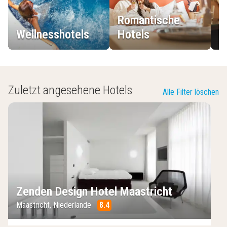
Romantische
Wellnesshotels
Hotels
L
Zuletzt angesehene Hotels
Alle Filter löschen
Zenden Design Hotel Maastricht
Maastricht
,
Niederlande
8.4
/10